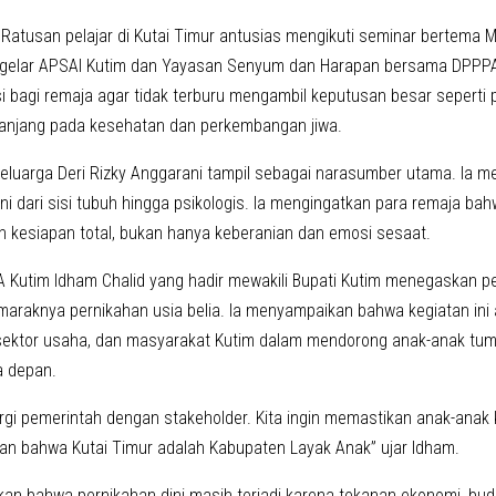
atusan pelajar di Kutai Timur antusias mengikuti seminar bertema 
igelar APSAI Kutim dan Yayasan Senyum dan Harapan bersama DPPPA.
i bagi remaja agar tidak terburu mengambil keputusan besar seperti 
anjang pada kesehatan dan perkembangan jiwa.
i Keluarga Deri Rizky Anggarani tampil sebagai narasumber utama. Ia 
ni dari sisi tubuh hingga psikologis. Ia mengingatkan para remaja ba
kesiapan total, bukan hanya keberanian dan emosi sesaat.
 Kutim Idham Chalid yang hadir mewakili Bupati Kutim menegaskan pe
 maraknya pernikahan usia belia. Ia menyampaikan bahwa kegiatan ini a
sektor usaha, dan masyarakat Kutim dalam mendorong anak-anak tum
 depan.
nergi pemerintah dengan stakeholder. Kita ingin memastikan anak-anak
an bahwa Kutai Timur adalah Kabupaten Layak Anak” ujar Idham.
kan bahwa pernikahan dini masih terjadi karena tekanan ekonomi, bud