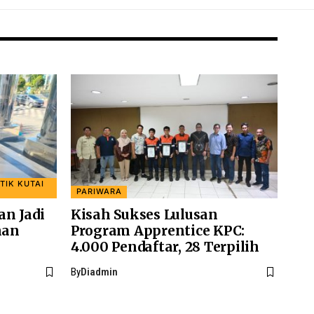
TIK KUTAI
PARIWARA
n Jadi
Kisah Sukses Lulusan
nan
Program Apprentice KPC:
4.000 Pendaftar, 28 Terpilih
By
Diadmin