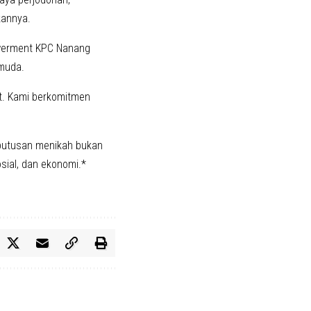
kannya.
owerment KPC Nanang
 muda.
t. Kami berkomitmen
putusan menikah bukan
sial, dan ekonomi.*