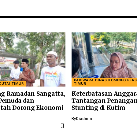
PARIWARA DINAS KOMINFO PERS
KUTAI TIMUR
TIMUR
g Ramadan Sangatta,
Keterbatasan Anggara
 Pemuda dan
Tantangan Penanga
tah Dorong Ekonomi
Stunting di Kutim
By
Diadmin