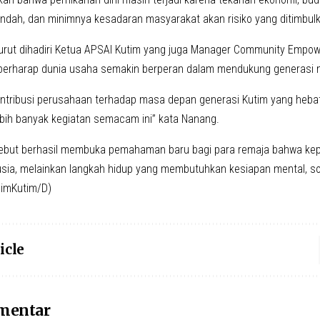
endah, dan minimnya kesadaran masyarakat akan risiko yang ditimbul
 turut dihadiri Ketua APSAI Kutim yang juga Manager Community Emp
a berharap dunia usaha semakin berperan dalam mendukung generasi
kontribusi perusahaan terhadap masa depan generasi Kutim yang heba
ebih banyak kegiatan semacam ini” kata Nanang.
sebut berhasil membuka pemahaman baru bagi para remaja bahwa ke
sia, melainkan langkah hidup yang membutuhkan kesiapan mental, so
imKutim/D)
icle
omentar