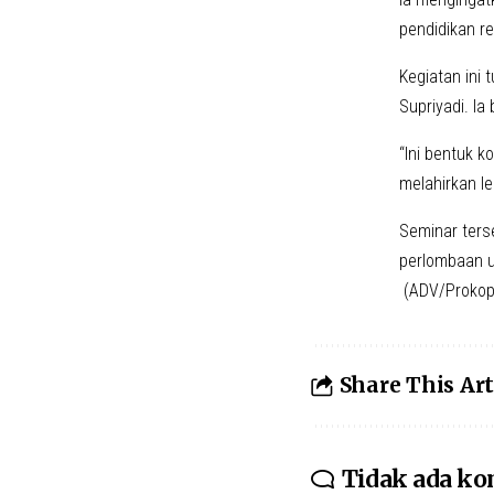
pendidikan r
Kegiatan ini
Supriyadi. I
“Ini bentuk 
melahirkan l
Seminar ter
perlombaan u
(ADV/Prokop
Share This Art
Tidak ada k