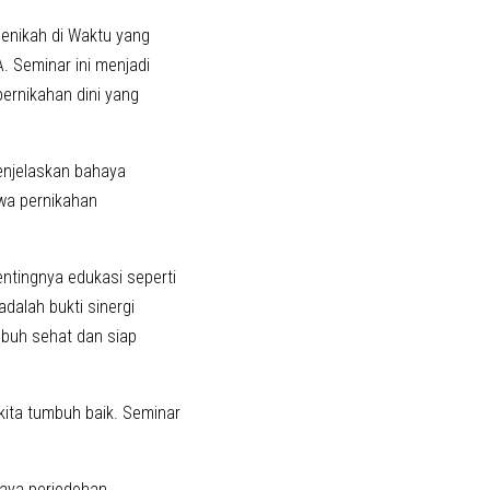
Menikah di Waktu yang
 Seminar ini menjadi
pernikahan dini yang
menjelaskan bahaya
hwa pernikahan
ntingnya edukasi seperti
dalah bukti sinergi
buh sehat dan siap
 kita tumbuh baik. Seminar
aya perjodohan,