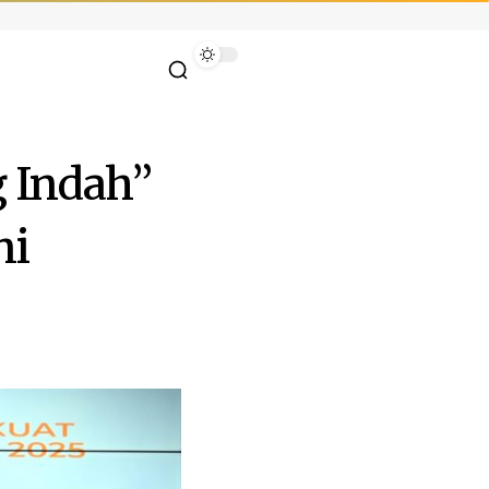
 Indah”
ni