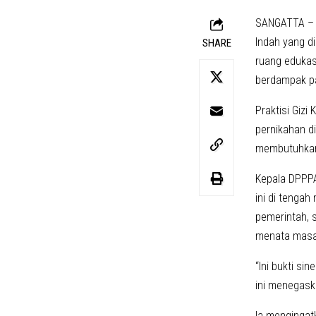
SANGATTA – R
Indah yang d
SHARE
ruang edukas
berdampak p
Praktisi Giz
pernikahan di
membutuhkan 
Kepala DPPPA
ini di tengah
pemerintah, 
menata masa
“Ini bukti si
ini menegask
Ia mengingat