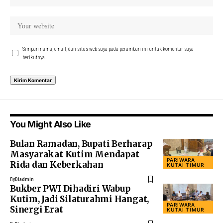
Simpan nama, email, dan situs web saya pada peramban ini untuk komentar saya
berikutnya.
You Might Also Like
Bulan Ramadan, Bupati Berharap
Masyarakat Kutim Mendapat
PARIWARA
Rida dan Keberkahan
KUTAI TIMUR
By
Diadmin
Bukber PWI Dihadiri Wabup
Kutim, Jadi Silaturahmi Hangat,
PARIWARA
Sinergi Erat
KUTAI TIMUR