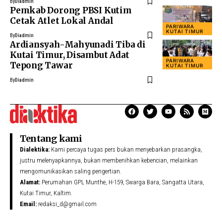
By
Diadmin
Pemkab Dorong PBSI Kutim
Cetak Atlet Lokal Andal
PARIWARA
KUTAI TIMUR
By
Diadmin
Ardiansyah-Mahyunadi Tiba di
Kutai Timur, Disambut Adat
PARIWARA
Tepong Tawar
KUTAI TIMUR
By
Diadmin
Tentang kami
Dialektika:
Kami percaya tugas pers bukan menyebarkan prasangka,
justru melenyapkannya, bukan membenihkan kebencian, melainkan
mengomunikasikan saling pengertian.
Alamat:
Perumahan GPL Munthe, H-159, Swarga Bara, Sangatta Utara,
Kutai Timur, Kaltim.
Email:
redaksi_d@gmail.com