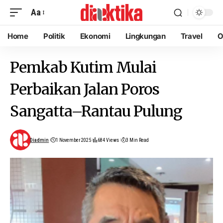
Aa
Home
Politik
Ekonomi
Lingkungan
Travel
O
Pemkab Kutim Mulai
Perbaikan Jalan Poros
Sangatta–Rantau Pulung
Diadmin
1 November 2025
684 Views
3 Min Read