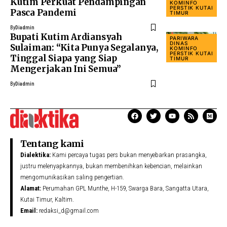
Kutim Perkuat Pendampingan
KOMINFO
PERSTIK KUTAI
Pasca Pandemi
TIMUR
By
Diadmin
Bupati Kutim Ardiansyah
PARIWARA
DINAS
Sulaiman: “Kita Punya Segalanya,
KOMINFO
PERSTIK KUTAI
Tinggal Siapa yang Siap
TIMUR
Mengerjakan Ini Semua”
By
Diadmin
Tentang kami
Dialektika:
Kami percaya tugas pers bukan menyebarkan prasangka,
justru melenyapkannya, bukan membenihkan kebencian, melainkan
mengomunikasikan saling pengertian.
Alamat:
Perumahan GPL Munthe, H-159, Swarga Bara, Sangatta Utara,
Kutai Timur, Kaltim.
Email:
redaksi_d@gmail.com