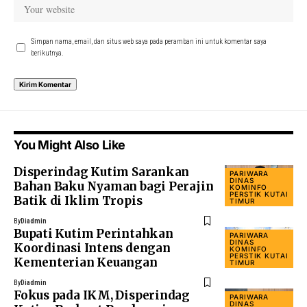
Simpan nama, email, dan situs web saya pada peramban ini untuk komentar saya
berikutnya.
You Might Also Like
Disperindag Kutim Sarankan
PARIWARA
DINAS
Bahan Baku Nyaman bagi Perajin
KOMINFO
PERSTIK KUTAI
Batik di Iklim Tropis
TIMUR
By
Diadmin
Bupati Kutim Perintahkan
PARIWARA
DINAS
Koordinasi Intens dengan
KOMINFO
PERSTIK KUTAI
Kementerian Keuangan
TIMUR
By
Diadmin
Fokus pada IKM, Disperindag
PARIWARA
DINAS