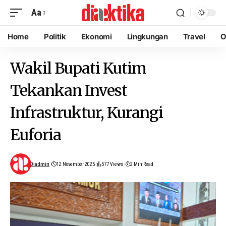
Aa
Home
Politik
Ekonomi
Lingkungan
Travel
O
Wakil Bupati Kutim
Tekankan Invest
Infrastruktur, Kurangi
Euforia
Diadmin
12 November 2025
577 Views
2 Min Read