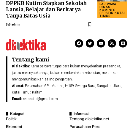
DPPKB Kutim Siapkan Sekolah
PARIWARA
DINAS
Lansia, Belajar dan Berkarya
KOMINFO
PERSTIK KUTAI
Tanpa Batas Usia
TIMUR
By
Diadmin
Tentang kami
Dialektika:
Kami percaya tugas pers bukan menyebarkan prasangka,
justru melenyapkannya, bukan membenihkan kebencian, melainkan
mengomunikasikan saling pengertian.
Alamat:
Perumahan GPL Munthe, H-159, Swarga Bara, Sangatta Utara,
Kutai Timur, Kaltim.
Email:
redaksi_d@gmail.com
Kategori
Informasi
Politik
Tentang dialektika.net
Ekonomi
Perusahaan Pers