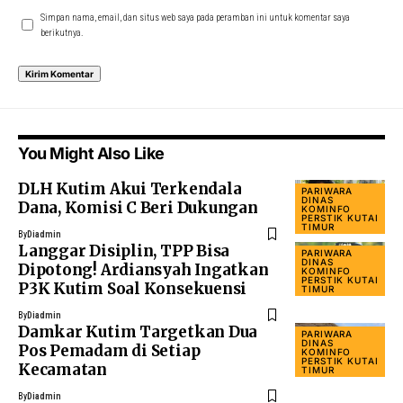
Simpan nama, email, dan situs web saya pada peramban ini untuk komentar saya
berikutnya.
You Might Also Like
DLH Kutim Akui Terkendala
PARIWARA
DINAS
Dana, Komisi C Beri Dukungan
KOMINFO
PERSTIK KUTAI
TIMUR
By
Diadmin
Langgar Disiplin, TPP Bisa
PARIWARA
DINAS
Dipotong! Ardiansyah Ingatkan
KOMINFO
PERSTIK KUTAI
P3K Kutim Soal Konsekuensi
TIMUR
By
Diadmin
Damkar Kutim Targetkan Dua
PARIWARA
DINAS
Pos Pemadam di Setiap
KOMINFO
PERSTIK KUTAI
Kecamatan
TIMUR
By
Diadmin