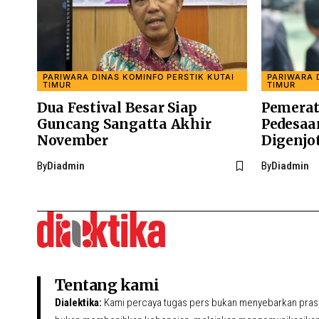
PARIWARA DINAS KOMINFO PERSTIK KUTAI
PARIWARA 
TIMUR
TIMUR
Dua Festival Besar Siap
Pemerat
Guncang Sangatta Akhir
Pedesaa
November
Digenjo
By
Diadmin
By
Diadmin
Tentang kami
Dialektika:
Kami percaya tugas pers bukan menyebarkan prasa