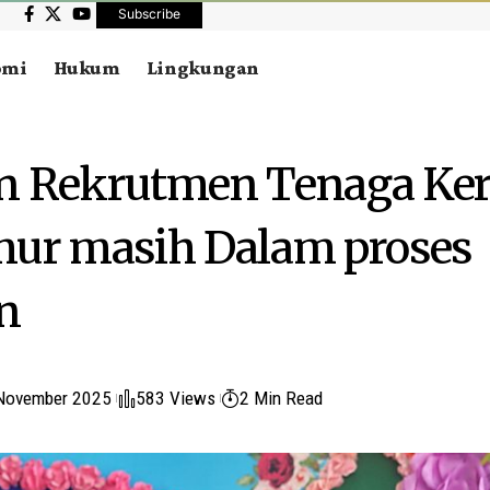
Subscribe
omi
Hukum
Lingkungan
n Rekrutmen Tenaga Kerj
mur masih Dalam proses
n
November 2025
583 Views
2 Min Read