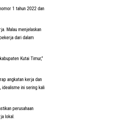
h nomor 1 tahun 2022 dan
rja. Malau menjelaskan
pekerja dari dalam
kabupaten Kutai Timur,”
rap angkatan kerja dan
dealisme ini sering kali
astikan perusahaan
a lokal.