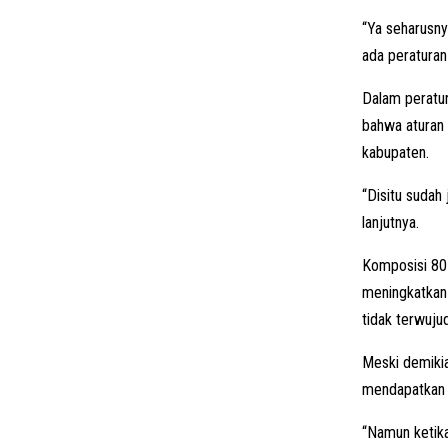
“Ya seharusny
ada peraturan
Dalam peratur
bahwa aturan 
kabupaten.
“Disitu sudah
lanjutnya.
Komposisi 80 
meningkatkan 
tidak terwujud
Meski demikia
mendapatkan p
“Namun ketika 