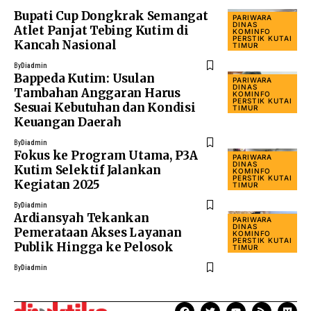
Bupati Cup Dongkrak Semangat
PARIWARA
DINAS
Atlet Panjat Tebing Kutim di
KOMINFO
PERSTIK KUTAI
Kancah Nasional
TIMUR
By
Diadmin
Bappeda Kutim: Usulan
PARIWARA
DINAS
Tambahan Anggaran Harus
KOMINFO
PERSTIK KUTAI
Sesuai Kebutuhan dan Kondisi
TIMUR
Keuangan Daerah
By
Diadmin
Fokus ke Program Utama, P3A
PARIWARA
DINAS
Kutim Selektif Jalankan
KOMINFO
PERSTIK KUTAI
Kegiatan 2025
TIMUR
By
Diadmin
Ardiansyah Tekankan
PARIWARA
DINAS
Pemerataan Akses Layanan
KOMINFO
PERSTIK KUTAI
Publik Hingga ke Pelosok
TIMUR
By
Diadmin