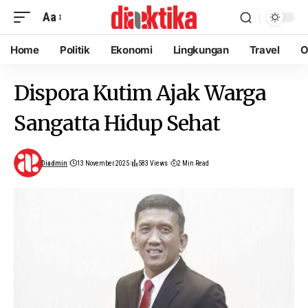
Aa
Home
Politik
Ekonomi
Lingkungan
Travel
O
Dispora Kutim Ajak Warga
Sangatta Hidup Sehat
Diadmin
13 November 2025
583 Views
2 Min Read