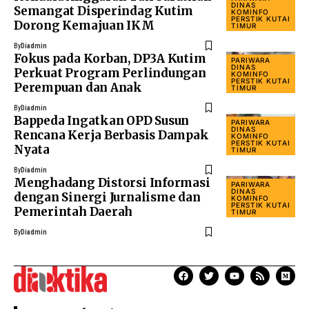
DINAS
Semangat Disperindag Kutim
KOMINFO
PERSTIK KUTAI
Dorong Kemajuan IKM
TIMUR
By
Diadmin
Fokus pada Korban, DP3A Kutim
PARIWARA
DINAS
Perkuat Program Perlindungan
KOMINFO
PERSTIK KUTAI
Perempuan dan Anak
TIMUR
By
Diadmin
Bappeda Ingatkan OPD Susun
PARIWARA
DINAS
Rencana Kerja Berbasis Dampak
KOMINFO
PERSTIK KUTAI
Nyata
TIMUR
By
Diadmin
Menghadang Distorsi Informasi
PARIWARA
DINAS
dengan Sinergi Jurnalisme dan
KOMINFO
PERSTIK KUTAI
Pemerintah Daerah
TIMUR
By
Diadmin