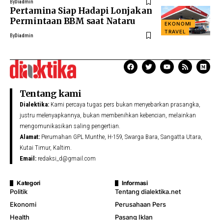
By
Diadmin
Pertamina Siap Hadapi Lonjakan
Permintaan BBM saat Nataru
EKONOMI
TRAVEL
By
Diadmin
Tentang kami
Dialektika:
Kami percaya tugas pers bukan menyebarkan prasangka,
justru melenyapkannya, bukan membenihkan kebencian, melainkan
mengomunikasikan saling pengertian.
Alamat:
Perumahan GPL Munthe, H-159, Swarga Bara, Sangatta Utara,
Kutai Timur, Kaltim.
Email:
redaksi_d@gmail.com
Kategori
Informasi
Politik
Tentang dialektika.net
Ekonomi
Perusahaan Pers
Health
Pasang Iklan