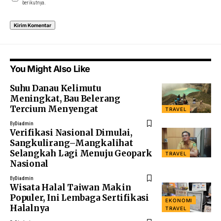
berikutnya.
You Might Also Like
Suhu Danau Kelimutu
Meningkat, Bau Belerang
Tercium Menyengat
TRAVEL
By
Diadmin
Verifikasi Nasional Dimulai,
Sangkulirang–Mangkalihat
Selangkah Lagi Menuju Geopark
TRAVEL
Nasional
By
Diadmin
Wisata Halal Taiwan Makin
Populer, Ini Lembaga Sertifikasi
EKONOMI
Halalnya
TRAVEL