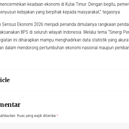
mencerminkan keadaan ekonomi di Kutai Timur. Dengan begitu, pemeri
enyusun kebijakan yang berpihak kepada masyarakat,” tegasnya.
Sensus Ekonomi 2026 menjadi penanda dimulainya rangkaian pendat
laksanakan BPS di seluruh wilayah Indonesia. Melalui tema “Sinergi 
egiatan ini diharapkan mampu menghadirkan data statistik yang akurat
kan dalam mendorong pertumbuhan ekonomi nasional maupun pemban
icle
omentar
ublikasikan.
Ruas yang wajib ditandai
*