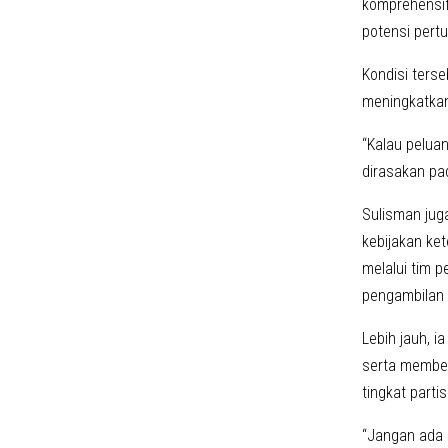
komprehensif
potensi pert
Kondisi ters
meningkatkan
“Kalau pelua
dirasakan pa
Sulisman jug
kebijakan ke
melalui tim 
pengambilan
Lebih jauh, 
serta memberi
tingkat parti
“Jangan ada 