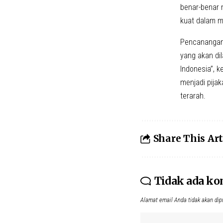
benar-benar 
kuat dalam m
Pencanangan 
yang akan di
Indonesia”, k
menjadi pija
terarah.
Share This Art
Tidak ada k
Alamat email Anda tidak akan dip