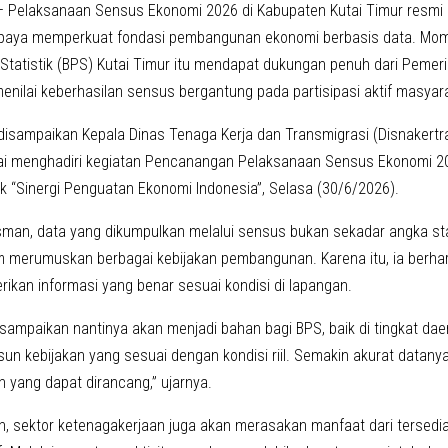
 Pelaksanaan Sensus Ekonomi 2026 di Kabupaten Kutai Timur resmi
upaya memperkuat fondasi pembangunan ekonomi berbasis data. Mome
Statistik (BPS) Kutai Timur itu mendapat dukungan penuh dari Pemer
menilai keberhasilan sensus bergantung pada partisipasi aktif masyar
 disampaikan Kepala Dinas Tenaga Kerja dan Transmigrasi (Disnakertra
ai menghadiri kegiatan Pencanangan Pelaksanaan Sensus Ekonomi 2
uk “Sinergi Penguatan Ekonomi Indonesia”, Selasa (30/6/2026).
sman, data yang dikumpulkan melalui sensus bukan sekadar angka stat
m merumuskan berbagai kebijakan pembangunan. Karena itu, ia berha
ikan informasi yang benar sesuai kondisi di lapangan.
isampaikan nantinya akan menjadi bahan bagi BPS, baik di tingkat da
un kebijakan yang sesuai dengan kondisi riil. Semakin akurat datanya
yang dapat dirancang,” ujarnya.
n, sektor ketenagakerjaan juga akan merasakan manfaat dari tersed