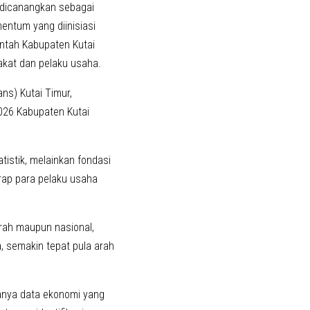
 dicanangkan sebagai
ntum yang diinisiasi
intah Kabupaten Kutai
akat dan pelaku usaha.
ns) Kutai Timur,
026 Kabupaten Kutai
istik, melainkan fondasi
rap para pelaku usaha
erah maupun nasional,
, semakin tepat pula arah
ianya data ekonomi yang