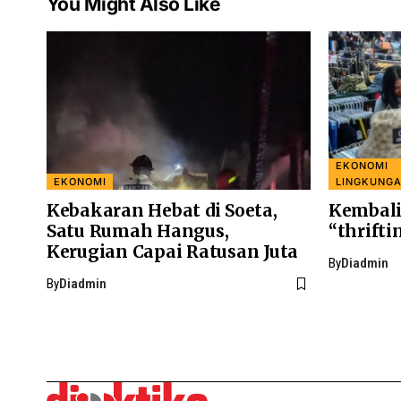
You Might Also Like
EKONOMI
EKONOMI
LINGKUNG
Kebakaran Hebat di Soeta,
Kembali
Satu Rumah Hangus,
“thrifti
Kerugian Capai Ratusan Juta
By
Diadmin
By
Diadmin