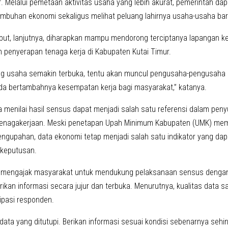
. Melalui pemetaan aktivitas usaha yang lebih akurat, pemerintah dap
umbuhan ekonomi sekaligus melihat peluang lahirnya usaha-usaha bar
ebut, lanjutnya, diharapkan mampu mendorong terciptanya lapangan ke
 penyerapan tenaga kerja di Kabupaten Kutai Timur.
ng usaha semakin terbuka, tentu akan muncul pengusaha-pengusaha
da bertambahnya kesempatan kerja bagi masyarakat,” katanya.
a menilai hasil sensus dapat menjadi salah satu referensi dalam pen
tenagakerjaan. Meski penetapan Upah Minimum Kabupaten (UMK) memil
pengupahan, data ekonomi tetap menjadi salah satu indikator yang d
 keputusan.
ia mengajak masyarakat untuk mendukung pelaksanaan sensus deng
kan informasi secara jujur dan terbuka. Menurutnya, kualitas data s
sipasi responden.
data yang ditutupi. Berikan informasi sesuai kondisi sebenarnya sehi