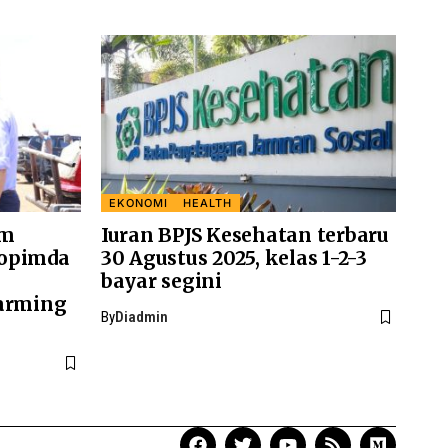
EKONOMI
HEALTH
am
Iuran BPJS Kesehatan terbaru
kopimda
30 Agustus 2025, kelas 1-2-3
bayar segini
Farming
By
Diadmin