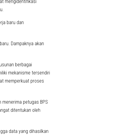
at mengidentifikasi
u.
rja baru dan
 baru. Dampaknya akan
yusunan berbagai
iki mekanisme tersendiri
apat memperkuat proses
an menerima petugas BPS
angat ditentukan oleh
ngga data yang dihasilkan