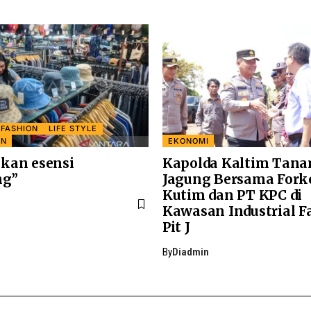
FASHION
LIFE STYLE
AN
EKONOMI
kan esensi
Kapolda Kaltim Tan
ng”
Jagung Bersama For
Kutim dan PT KPC di
Kawasan Industrial 
Pit J
By
Diadmin