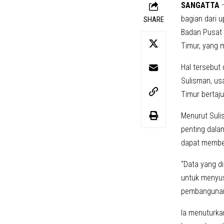
SANGATTA
–
bagian dari 
SHARE
Badan Pusat 
Timur, yang 
Hal tersebut
Sulisman, us
Timur bertaj
Menurut Suli
penting dala
dapat member
“Data yang d
untuk menyus
pembangunan 
Ia menuturka