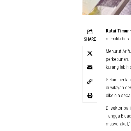
Kutai Timur
memiliki ber
SHARE
Menurut Arif
perkebunan. 
kurang lebih 
Selain perta
di wilayah d
dikelola seca
Di sektor par
Tangga Bidad
masyarakat,” 