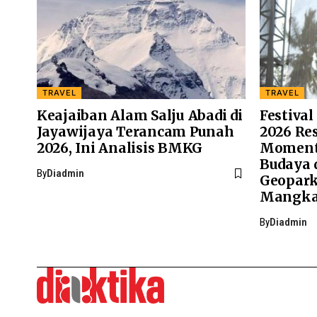
TRAVEL
TRAVEL
Keajaiban Alam Salju Abadi di
Festiva
Jayawijaya Terancam Punah
2026 Res
2026, Ini Analisis BMKG
Moment
Budaya 
By
Diadmin
Geopark
Mangka
By
Diadmin