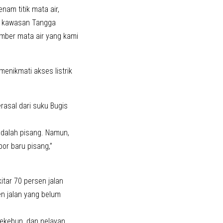
nam titik mata air,
di kawasan Tangga
umber mata air yang kami
menikmati akses listrik
rasal dari suku Bugis
adalah pisang. Namun,
or baru pisang,”
itar 70 persen jalan
en jalan yang belum
.
ekebun, dan nelayan.