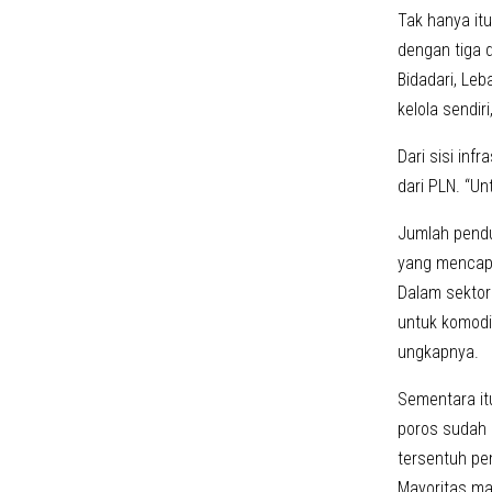
Tak hanya itu
dengan tiga 
Bidadari, Le
kelola sendir
Dari sisi inf
dari PLN. “Un
Jumlah pendu
yang mencapa
Dalam sektor
untuk komodi
ungkapnya.
Sementara itu
poros sudah 
tersentuh pem
Mayoritas ma