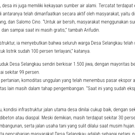
, desa ini juga memiliki kekayaan sumber air alami. Tercatat terdapat e
di antaranya telah dimanfaatkan secara aktif oleh masyarakat, yaitu 
bang, dan Salomo Cino. “Untuk air bersih, masyarakat menggunakan s
i, dan sampai saat ini masih gratis,” tambah Arifudin.
rastruktur, ia menyebutkan bahwa seluruh warga Desa Selangkau telah 
tuk listrik sudah 100 persen terlayani,” katanya.
duk Desa Selangkau sendiri berkisar 1.500 jiwa, dengan mayoritas be
i sekitar 99 persen.
 pertanian, komoditas unggulan yang telah menembus pasar ekspor 
tas lain masih dalam tahap pengembangan. “Saat ini yang sudah eksp
, kondisi infrastruktur jalan utama desa dinilai cukup baik, dengan sek
dibeton atau diaspal. Meski demikian, masih terdapat sekitar 30 pers
bangunan, serta jalan usaha tani yang sulit dilalui saat musim hujan
ta pencaharian masyarakat Desa Selangkau adalah sebagai petani, p