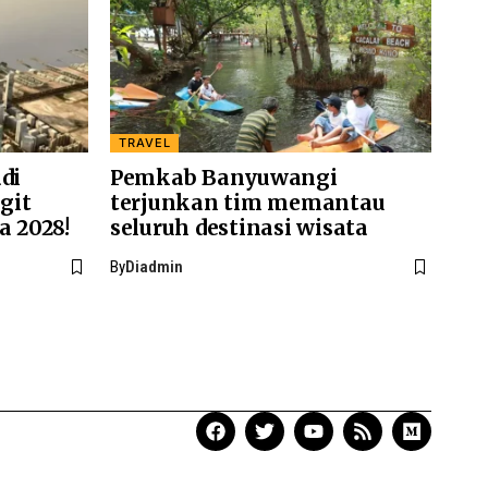
TRAVEL
di
Pemkab Banyuwangi
git
terjunkan tim memantau
a 2028!
seluruh destinasi wisata
By
Diadmin