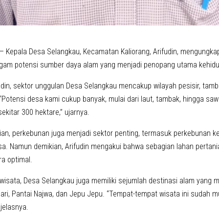
— Kepala Desa Selangkau, Kecamatan Kaliorang, Arifudin, mengungk
agam potensi sumber daya alam yang menjadi penopang utama kehid
udin, sektor unggulan Desa Selangkau mencakup wilayah pesisir, tamb
“Potensi desa kami cukup banyak, mulai dari laut, tambak, hingga saw
sekitar 300 hektare,” ujarnya.
nian, perkebunan juga menjadi sektor penting, termasuk perkebunan k
esa. Namun demikian, Arifudin mengakui bahwa sebagian lahan perta
ra optimal.
iwisata, Desa Selangkau juga memiliki sejumlah destinasi alam yang m
ari, Pantai Najwa, dan Jepu Jepu. “Tempat-tempat wisata ini sudah m
jelasnya.