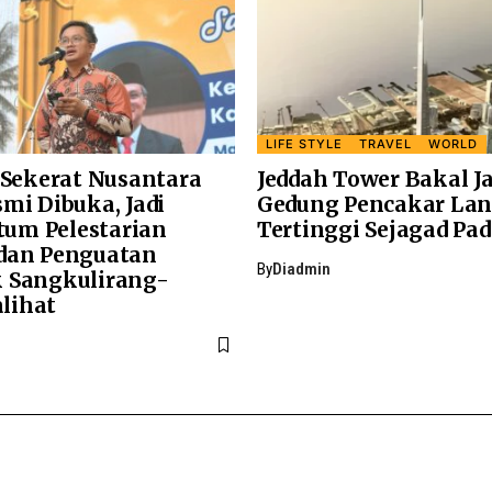
LIFE STYLE
TRAVEL
WORLD
l Sekerat Nusantara
Jeddah Tower Bakal Ja
mi Dibuka, Jadi
Gedung Pencakar Lan
um Pelestarian
Tertinggi Sejagad Pad
dan Penguatan
By
Diadmin
 Sangkulirang-
lihat