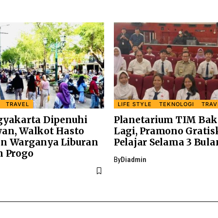
TRAVEL
LIFE STYLE
TEKNOLOGI
TRAV
gyakarta Dipenuhi
Planetarium TIM Baka
an, Walkot Hasto
Lagi, Pramono Grati
n Warganya Liburan
Pelajar Selama 3 Bula
n Progo
By
Diadmin