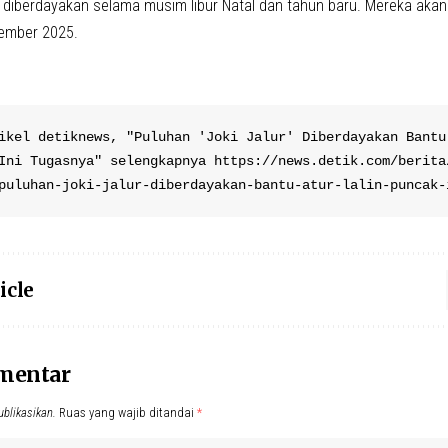
t diberdayakan selama musim libur Natal dan tahun baru. Mereka akan
ember 2025.
ikel detiknews, "Puluhan 'Joki Jalur' Diberdayakan Bantu 
Ini Tugasnya" selengkapnya https://news.detik.com/berita
puluhan-joki-jalur-diberdayakan-bantu-atur-lalin-puncak-
icle
omentar
ublikasikan.
Ruas yang wajib ditandai
*