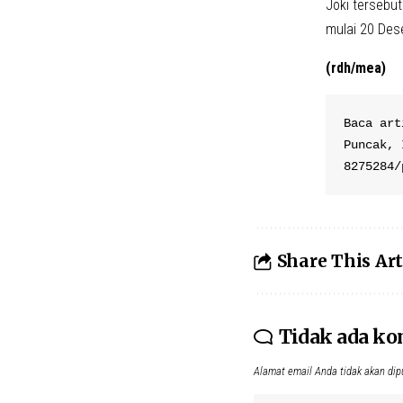
Joki tersebu
mulai 20 Des
(rdh/mea)
Baca art
Puncak, 
8275284/
Share This Art
Tidak ada k
Alamat email Anda tidak akan dip