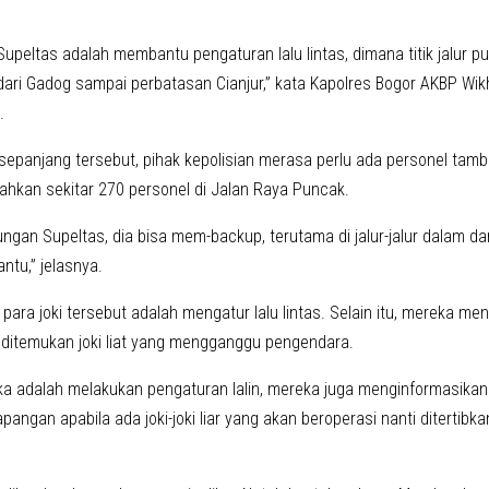
upeltas adalah membantu pengaturan lalu lintas, dimana titik jalur p
dari Gadog sampai perbatasan Cianjur,” kata Kapolres Bogor AKBP Wik
.
 sepanjang tersebut, pihak kepolisian merasa perlu ada personel tamb
ahkan sekitar 270 personel di Jalan Raya Puncak.
gan Supeltas, dia bisa mem-backup, terutama di jalur-jalur dalam dan
tu,” jelasnya.
para joki tersebut adalah mengatur lalu lintas. Selain itu, mereka m
a ditemukan joki liat yang mengganggu pengendara.
a adalah melakukan pengaturan lalin, mereka juga menginformasikan 
apangan apabila ada joki-joki liar yang akan beroperasi nanti ditertibka