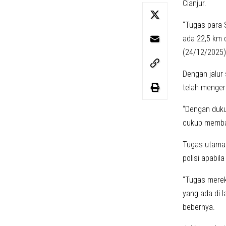
Cianjur.
“Tugas para S
ada 22,5 km 
(24/12/2025)
Dengan jalur
telah menger
“Dengan dukun
cukup memban
Tugas utama 
polisi apabil
“Tugas merek
yang ada di l
bebernya.