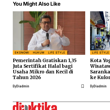
You Might Also Like
EKONOMI
HUKUM
LIFE STYLE
LIFE STYLE
Pemerintah Gratiskan 1,35
Kota Yo
Juta Sertifikat Halal bagi
Wisataw
Usaha Mikro dan Kecil di
Saranka
Tahun 2026
ke Kulo
By
Diadmin
By
Diadmin