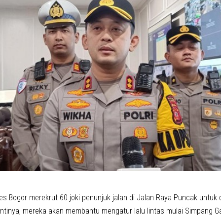
es Bogor merekrut 60 joki penunjuk jalan di Jalan Raya Puncak untu
 Nantinya, mereka akan membantu mengatur lalu lintas mulai Simpang 