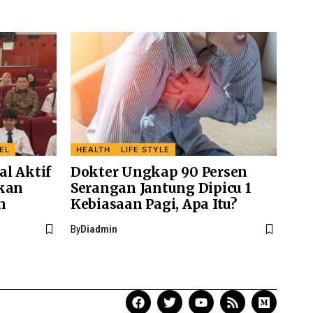
EL
HEALTH
LIFE STYLE
l Aktif
Dokter Ungkap 90 Persen
skan
Serangan Jantung Dipicu 1
n
Kebiasaan Pagi, Apa Itu?
By
Diadmin