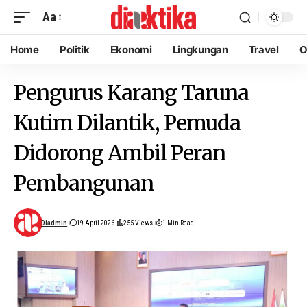
Aa
Home
Politik
Ekonomi
Lingkungan
Travel
O
Pengurus Karang Taruna
Kutim Dilantik, Pemuda
Didorong Ambil Peran
Pembangunan
Diadmin
19 April 2026
255 Views
1 Min Read