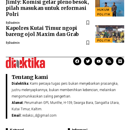
Jimly: Komisi gelar pleno besok,
pilah masukan untuk reformasi
HUKUM
Polri
POLITIK
By
Diadmin
Kapolres Kutai Timur ngopi
bareng ojol Maxim dan Grab
POLITIK
By
Diadmin
Tentang kami
Dialektika:
Kami percaya tugas pers bukan menyebarkan prasangka,
justru melenyapkannya, bukan membenihkan kebencian, melainkan
mengomunikasikan saling pengertian.
Alamat:
Perumahan GPL Munthe, H-159, Swarga Bara, Sangatta Utara,
Kutai Timur, Kaltim.
Email:
redaksi_d@gmail.com
Kategori
Informasi