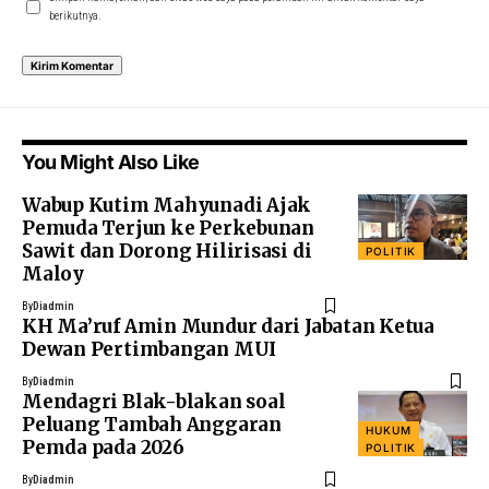
berikutnya.
You Might Also Like
Wabup Kutim Mahyunadi Ajak
Pemuda Terjun ke Perkebunan
Sawit dan Dorong Hilirisasi di
POLITIK
Maloy
By
Diadmin
KH Ma’ruf Amin Mundur dari Jabatan Ketua
Dewan Pertimbangan MUI
By
Diadmin
Mendagri Blak-blakan soal
Peluang Tambah Anggaran
HUKUM
Pemda pada 2026
POLITIK
By
Diadmin