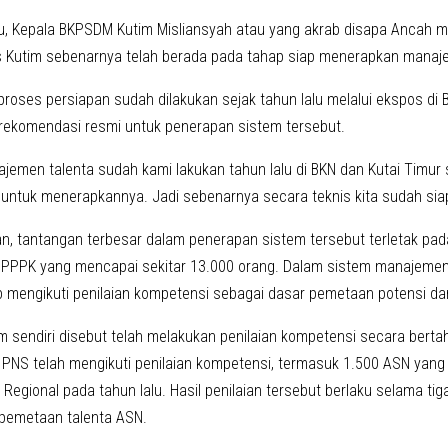
u, Kepala BKPSDM Kutim Misliansyah atau yang akrab disapa Ancah
s Kutim sebenarnya telah berada pada tahap siap menerapkan manaje
proses persiapan sudah dilakukan sejak tahun lalu melalui ekspos di 
ekomendasi resmi untuk penerapan sistem tersebut.
jemen talenta sudah kami lakukan tahun lalu di BKN dan Kutai Timu
untuk menerapkannya. Jadi sebenarnya secara teknis kita sudah siap,
an, tantangan terbesar dalam penerapan sistem tersebut terletak pada
 PPPK yang mencapai sekitar 13.000 orang. Dalam sistem manajemen 
ib mengikuti penilaian kompetensi sebagai dasar pemetaan potensi da
 sendiri disebut telah melakukan penilaian kompetensi secara bertaha
0 PNS telah mengikuti penilaian kompetensi, termasuk 1.500 ASN yan
egional pada tahun lalu. Hasil penilaian tersebut berlaku selama ti
pemetaan talenta ASN.