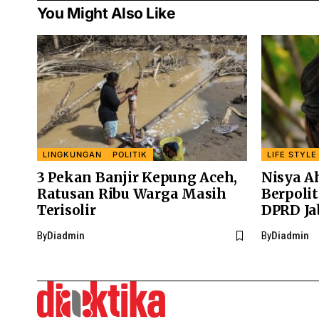
You Might Also Like
LINGKUNGAN
POLITIK
LIFE STYLE
3 Pekan Banjir Kepung Aceh,
Nisya 
Ratusan Ribu Warga Masih
Berpolit
Terisolir
DPRD Ja
By
Diadmin
By
Diadmin