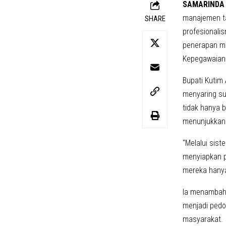
SAMARINDA
manajemen ta
SHARE
profesionali
penerapan ma
Kepegawaian 
Bupati Kutim
menyaring su
tidak hanya b
menunjukkan 
“Melalui sist
menyiapkan p
mereka hanya
Ia menambahk
menjadi pedo
masyarakat.