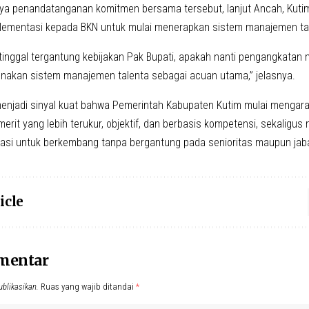
a penandatanganan komitmen bersama tersebut, lanjut Ancah, Kutim 
lementasi kepada BKN untuk mulai menerapkan sistem manajemen ta
 tinggal tergantung kebijakan Pak Bupati, apakah nanti pengangkatan
akan sistem manajemen talenta sebagai acuan utama,” jelasnya.
menjadi sinyal kuat bahwa Pemerintah Kabupaten Kutim mulai mengara
erit yang lebih terukur, objektif, dan berbasis kompetensi, sekaligu
asi untuk berkembang tanpa bergantung pada senioritas maupun jab
icle
omentar
ublikasikan.
Ruas yang wajib ditandai
*