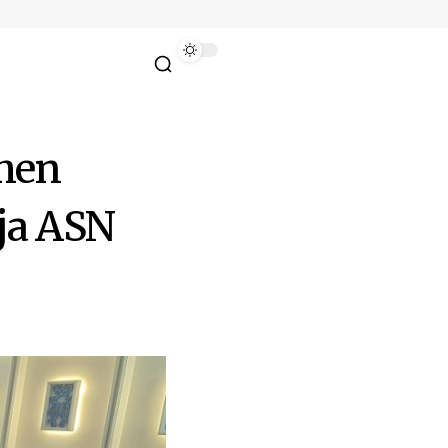
men
rja ASN