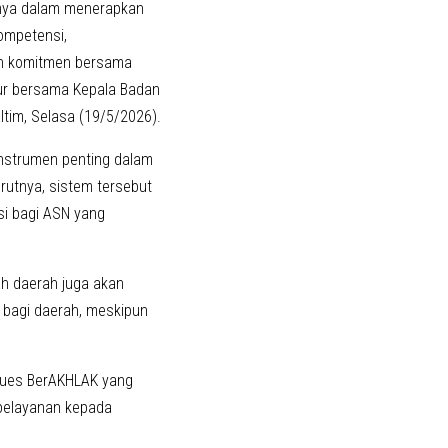
nya dalam menerapkan
ompetensi,
nan komitmen bersama
ur bersama Kepala Badan
tim, Selasa (19/5/2026).
instrumen penting dalam
rutnya, sistem tersebut
asi bagi ASN yang
tah daerah juga akan
 bagi daerah, meskipun
lues BerAKHLAK yang
 pelayanan kepada