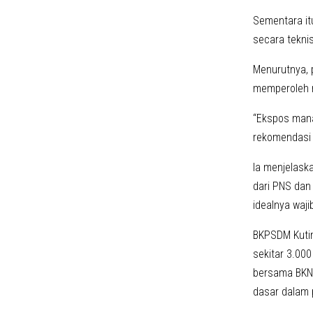
Sementara it
secara tekni
Menurutnya, 
memperoleh r
“Ekspos mana
rekomendasi 
Ia menjelask
dari PNS dan
idealnya waj
BKPSDM Kutim
sekitar 3.00
bersama BKN R
dasar dalam 