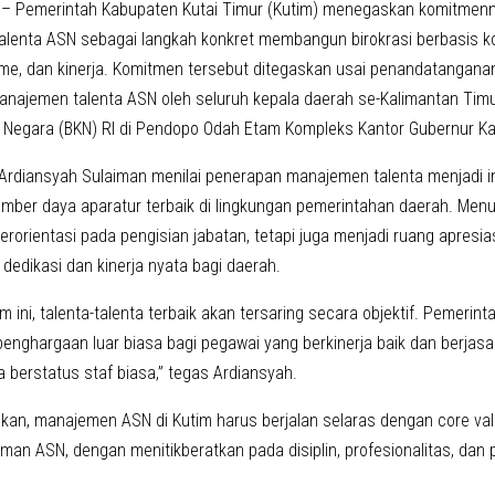
– Pemerintah Kabupaten Kutai Timur (Kutim) menegaskan komitmen
lenta ASN sebagai langkah konkret membangun birokrasi berbasis k
sme, dan kinerja. Komitmen tersebut ditegaskan usai penandatanga
najemen talenta ASN oleh seluruh kepala daerah se-Kalimantan Tim
Negara (BKN) RI di Pendopo Odah Etam Kompleks Kantor Gubernur Kal
 Ardiansyah Sulaiman menilai penerapan manajemen talenta menjadi 
mber daya aparatur terbaik di lingkungan pemerintahan daerah. Menu
erorientasi pada pengisian jabatan, tetapi juga menjadi ruang apresi
dedikasi dan kinerja nyata bagi daerah.
em ini, talenta-talenta terbaik akan tersaring secara objektif. Pemerin
enghargaan luar biasa bagi pegawai yang berkinerja baik dan berjasa
 berstatus staf biasa,” tegas Ardiansyah.
an, manajemen ASN di Kutim harus berjalan selaras dengan core va
man ASN, dengan menitikberatkan pada disiplin, profesionalitas, dan