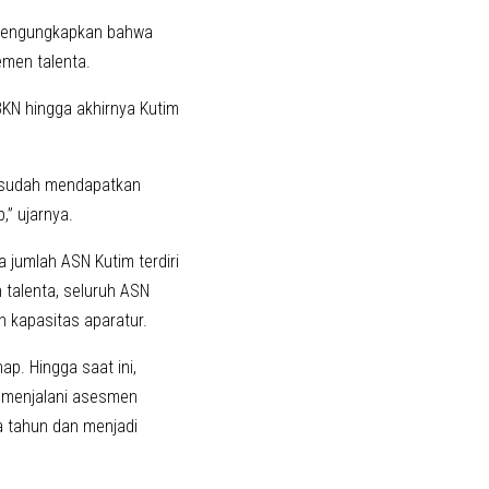
 mengungkapkan bahwa
men talenta.
BKN hingga akhirnya Kutim
r sudah mendapatkan
” ujarnya.
 jumlah ASN Kutim terdiri
talenta, seluruh ASN
n kapasitas aparatur.
p. Hingga saat ini,
g menjalani asesmen
ga tahun dan menjadi