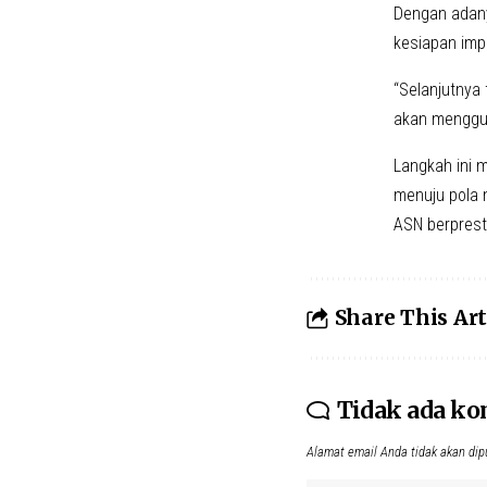
Dengan adany
kesiapan imp
“Selanjutnya
akan menggun
Langkah ini 
menuju pola m
ASN berprest
Share This Art
Tidak ada k
Alamat email Anda tidak akan dip