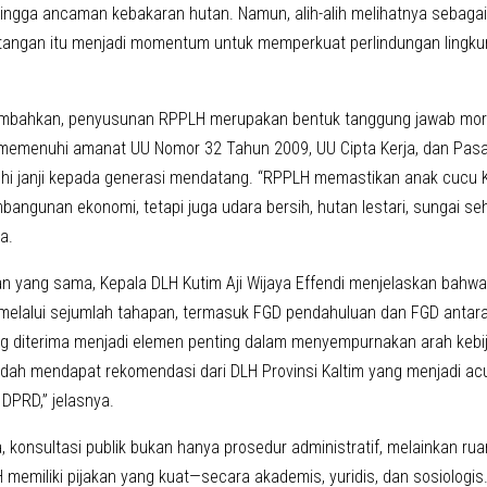
hingga ancaman kebakaran hutan. Namun, alih-alih melihatnya sebaga
tangan itu menjadi momentum untuk memperkuat perlindungan lingkun
mbahkan, penyusunan RPPLH merupakan bentuk tanggung jawab moral
memenuhi amanat UU Nomor 32 Tahun 2009, UU Cipta Kerja, dan Pasal
i janji kepada generasi mendatang. “RPPLH memastikan anak cucu K
bangunan ekonomi, tetapi juga udara bersih, hutan lestari, sungai se
a.
n yang sama, Kepala DLH Kutim Aji Wijaya Effendi menjelaskan bah
melalui sejumlah tahapan, termasuk FGD pendahuluan dan FGD antara 
 diterima menjadi elemen penting dalam menyempurnakan arah kebij
udah mendapat rekomendasi dari DLH Provinsi Kaltim yang menjadi ac
PRD,” jelasnya.
, konsultasi publik bukan hanya prosedur administratif, melainkan r
emiliki pijakan yang kuat—secara akademis, yuridis, dan sosiologis. L