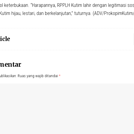
ol keterbukaan. “Harapannya, RPPLH Kutim lahir dengan legitimasi sos
tim hijau, lestari, dan berkelanjutan,” tuturnya. (ADV/ProkopimKutim
icle
omentar
ublikasikan.
Ruas yang wajib ditandai
*