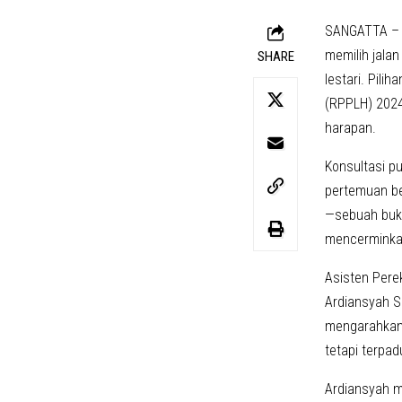
SANGATTA – D
memilih jala
SHARE
lestari. Pil
(RPPLH) 2024
harapan.
Konsultasi pu
pertemuan be
—sebuah bukt
mencerminka
Asisten Pere
Ardiansyah 
mengarahkan 
tetapi terpad
Ardiansyah m