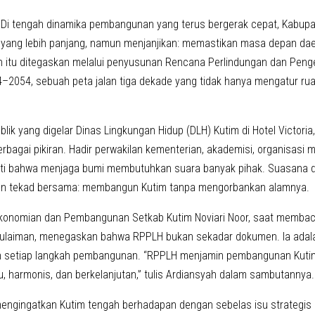
i tengah dinamika pembangunan yang terus bergerak cepat, Kabupat
n yang lebih panjang, namun menjanjikan: memastikan masa depan dae
ihan itu ditegaskan melalui penyusunan Rencana Perlindungan dan Peng
–2054, sebuah peta jalan tiga dekade yang tidak hanya mengatur rua
blik yang digelar Dinas Lingkungan Hidup (DLH) Kutim di Hotel Victori
rbagai pikiran. Hadir perwakilan kementerian, akademisi, organisasi 
i bahwa menjaga bumi membutuhkan suara banyak pihak. Suasana dia
n tekad bersama: membangun Kutim tanpa mengorbankan alamnya.
konomian dan Pembangunan Setkab Kutim Noviari Noor, saat memba
Sulaiman, menegaskan bahwa RPPLH bukan sekadar dokumen. Ia ada
setiap langkah pembangunan. “RPPLH menjamin pembangunan Kutim t
u, harmonis, dan berkelanjutan,” tulis Ardiansyah dalam sambutannya.
engingatkan Kutim tengah berhadapan dengan sebelas isu strategis 