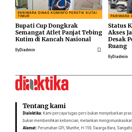
PARIWARA DINAS KOMINFO PERSTIK KUTAI
TIMUR
PARIWARA 
Bupati Cup Dongkrak
Status 
Semangat Atlet Panjat Tebing
Akses J
Kutim di Kancah Nasional
Desak P
Ruang
By
Diadmin
By
Diadmin
Tentang kami
Dialektika:
Kami percaya tugas pers bukan menyebarkan prasa
bukan membenihkan kebencian, melainkan mengomunikasikan 
Alamat:
Perumahan GPL Munthe, H-159, Swarga Bara, Sangatta U