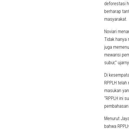
deforestasi 
berharap tan
masyarakat.
Noviari mena
Tidak hanya 
juga memenuh
mewarisi pem
subur,” ujarny
Di kesempata
RPPLH telah 
masukan yang
“RPPLH ini s
pembahasan D
Menurut Jaya
bahwa RPPLH m