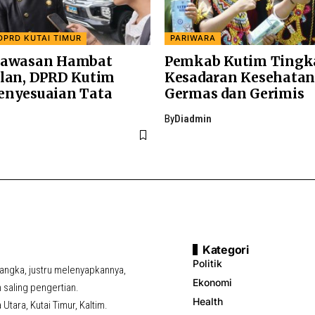
DPRD KUTAI TIMUR
PARIWARA
Kawasan Hambat
Pemkab Kutim Tingk
alan, DPRD Kutim
Kesadaran Kesehatan
enyesuaian Tata
Germas dan Gerimis
By
Diadmin
Kategori
Politik
ngka, justru melenyapkannya,
Ekonomi
saling pengertian.
Health
tara, Kutai Timur, Kaltim.