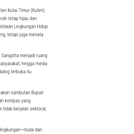
en Kutai Timur (Kutim)
rah tetap hijau dan
elolaan Lingkungan Hidup
ng, tetapi juga menata
a, Sangatta menjadi ruang
masyarakat, hingga media
log terbuka itu
cakan sambutan Bupati
lah kompas yang
idak berjalan sektoral,
lingkungan—mulai dari