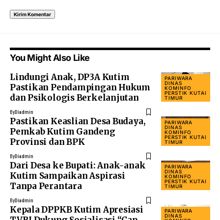
You Might Also Like
Lindungi Anak, DP3A Kutim
PARIWARA
DINAS
Pastikan Pendampingan Hukum
KOMINFO
PERSTIK KUTAI
dan Psikologis Berkelanjutan
TIMUR
By
Diadmin
Pastikan Keaslian Desa Budaya,
PARIWARA
DINAS
Pemkab Kutim Gandeng
KOMINFO
PERSTIK KUTAI
Provinsi dan BPK
TIMUR
By
Diadmin
Dari Desa ke Bupati: Anak-anak
PARIWARA
DINAS
Kutim Sampaikan Aspirasi
KOMINFO
PERSTIK KUTAI
Tanpa Perantara
TIMUR
By
Diadmin
Kepala DPPKB Kutim Apresiasi
PARIWARA
DINAS