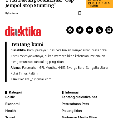
TVRI Dukung Sosialisasi “Cap
KOMINFO
PERSTIK KUTAI
Jempol Stop Stunting”
TIMUR
By
Diadmin
Tentang kami
Dialektika:
Kami percaya tugas pers bukan menyebarkan prasangka,
justru melenyapkannya, bukan membenihkan kebencian, melainkan
mengomunikasikan saling pengertian.
Alamat:
Perumahan GPL Munthe, H-159, Swarga Bara, Sangatta Utara,
Kutai Timur, Kaltim.
Email:
redaksi_d@gmail.com
Kategori
Informasi
Politik
Tentang dialektika.net
Ekonomi
Perusahaan Pers
Health
Pasang Iklan
Travel
Pedoman Media Siber