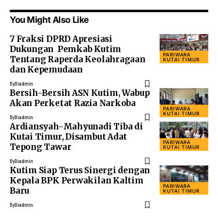
You Might Also Like
7 Fraksi DPRD Apresiasi
Dukungan Pemkab Kutim
PARIWARA
Tentang Raperda Keolahragaan
KUTAI TIMUR
dan Kepemudaan
By
Diadmin
Bersih-Bersih ASN Kutim, Wabup
Akan Perketat Razia Narkoba
PARIWARA
KUTAI TIMUR
By
Diadmin
Ardiansyah-Mahyunadi Tiba di
Kutai Timur, Disambut Adat
PARIWARA
Tepong Tawar
KUTAI TIMUR
By
Diadmin
Kutim Siap Terus Sinergi dengan
Kepala BPK Perwakilan Kaltim
PARIWARA
Baru
KUTAI TIMUR
By
Diadmin