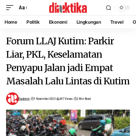
Aa
Home
Politik
Ekonomi
Lingkungan
Travel
O
Forum LLAJ Kutim: Parkir
Liar, PKL, Keselamatan
Penyapu Jalan jadi Empat
Masalah Lalu Lintas di Kutim
Diadmin
1 November 2025
697 Views
2 Min Read