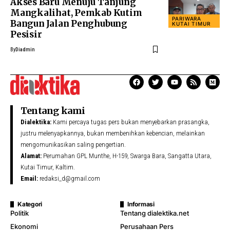
Akses Baru Menuju Tanjung
Mangkalihat, Pemkab Kutim
PARIWARA
Bangun Jalan Penghubung
KUTAI TIMUR
Pesisir
By
Diadmin
Tentang kami
Dialektika:
Kami percaya tugas pers bukan menyebarkan prasangka,
justru melenyapkannya, bukan membenihkan kebencian, melainkan
mengomunikasikan saling pengertian.
Alamat:
Perumahan GPL Munthe, H-159, Swarga Bara, Sangatta Utara,
Kutai Timur, Kaltim.
Email:
redaksi_d@gmail.com
Kategori
Informasi
Politik
Tentang dialektika.net
Ekonomi
Perusahaan Pers