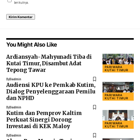
berikutnya.
You Might Also Like
Ardiansyah-Mahyunadi Tiba di
Kutai Timur, Disambut Adat
PARIWARA
Tepong Tawar
KUTAI TIMUR
By
Diadmin
Audiensi KPU ke Pemkab Kutim,
Dialog Penyelenggaraan Pemilu
PARIWARA
dan NPHD
KUTAI TIMUR
By
Diadmin
Kutim dan Pemprov Kaltim
Perkuat Sinergi Dorong
PARIWARA
Investasi di KEK Maloy
KUTAI TIMUR
By
Diadmin