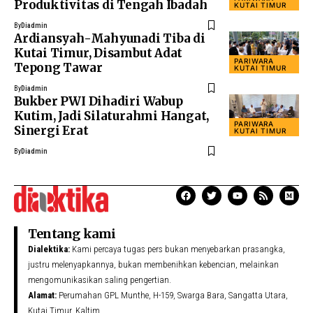
Produktivitas di Tengah Ibadah
KUTAI TIMUR
By
Diadmin
Ardiansyah-Mahyunadi Tiba di
Kutai Timur, Disambut Adat
PARIWARA
Tepong Tawar
KUTAI TIMUR
By
Diadmin
Bukber PWI Dihadiri Wabup
Kutim, Jadi Silaturahmi Hangat,
PARIWARA
Sinergi Erat
KUTAI TIMUR
By
Diadmin
Tentang kami
Dialektika:
Kami percaya tugas pers bukan menyebarkan prasangka,
justru melenyapkannya, bukan membenihkan kebencian, melainkan
mengomunikasikan saling pengertian.
Alamat:
Perumahan GPL Munthe, H-159, Swarga Bara, Sangatta Utara,
Kutai Timur, Kaltim.