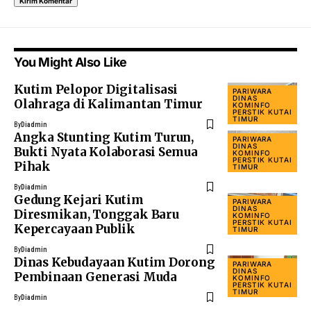
You Might Also Like
Kutim Pelopor Digitalisasi
PARIWARA
DINAS
Olahraga di Kalimantan Timur
KOMINFO
PERSTIK KUTAI
TIMUR
By
Diadmin
Angka Stunting Kutim Turun,
PARIWARA
DINAS
Bukti Nyata Kolaborasi Semua
KOMINFO
PERSTIK KUTAI
Pihak
TIMUR
By
Diadmin
Gedung Kejari Kutim
PARIWARA
DINAS
Diresmikan, Tonggak Baru
KOMINFO
PERSTIK KUTAI
Kepercayaan Publik
TIMUR
By
Diadmin
Dinas Kebudayaan Kutim Dorong
PARIWARA
DINAS
Pembinaan Generasi Muda
KOMINFO
PERSTIK KUTAI
TIMUR
By
Diadmin