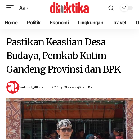
Aa
Home
Politik
Ekonomi
Lingkungan
Travel
O
Pastikan Keaslian Desa
Budaya, Pemkab Kutim
Gandeng Provinsi dan BPK
Diadmin
18 November 2025
603 Views
2 Min Read