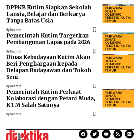
DPPKB Kutim Siapkan Sekolah
PARIWARA
DINAS
Lansia, Belajar dan Berkarya
KOMINFO
PERSTIK KUTAI
Tanpa Batas Usia
TIMUR
By
Diadmin
Pemerintah Kutim Targetkan
PARIWARA
DINAS
Pembangunan Lapas pada 2026
KOMINFO
PERSTIK KUTAI
TIMUR
By
Diadmin
Dinas Kebudayaan Kutim Akan
PARIWARA
DINAS
Beri Penghargaan kepada
KOMINFO
PERSTIK KUTAI
Delapan Budayawan dan Tokoh
TIMUR
Seni
By
Diadmin
Pemerintah Kutim Perkuat
PARIWARA
DINAS
Kolaborasi dengan Petani Muda,
KOMINFO
PERSTIK KUTAI
KTM Salah Satunya
TIMUR
By
Diadmin