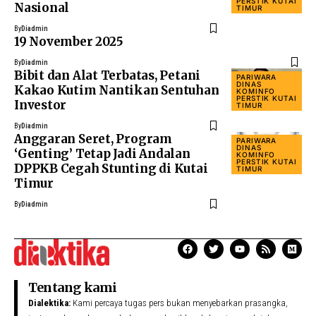
PERSTIK KUTAI
Nasional
TIMUR
By
Diadmin
19 November 2025
By
Diadmin
Bibit dan Alat Terbatas, Petani
PARIWARA
DINAS
Kakao Kutim Nantikan Sentuhan
KOMINFO
PERSTIK KUTAI
Investor
TIMUR
By
Diadmin
Anggaran Seret, Program
PARIWARA
DINAS
‘Genting’ Tetap Jadi Andalan
KOMINFO
PERSTIK KUTAI
DPPKB Cegah Stunting di Kutai
TIMUR
Timur
By
Diadmin
Tentang kami
Dialektika:
Kami percaya tugas pers bukan menyebarkan prasangka,