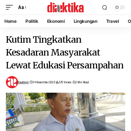
Aa
Home
Politik
Ekonomi
Lingkungan
Travel
O
Kutim Tingkatkan
Kesadaran Masyarakat
Lewat Edukasi Persampahan
Diadmin
14 November 2025
570 Views
2 Min Read