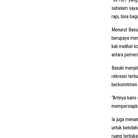
sebelum saya 
rapi, bisa ba
Menurut Basuk
berupaya mena
kali melihat k
antara pemeri
Basuki menjela
rekreasi terb
berkomitmen m
“Artinya kami
mempersiapka
Ia juga menam
untuk keindah
ruang terbuka