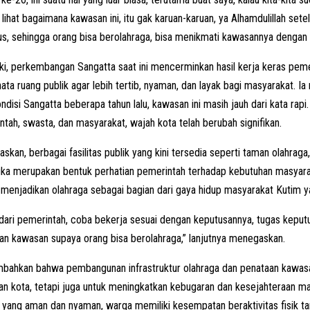
lihat bagaimana kawasan ini, itu gak karuan-karuan, ya Alhamdulillah set
gus, sehingga orang bisa berolahraga, bisa menikmati kawasannya dengan b
i, perkembangan Sangatta saat ini mencerminkan hasil kerja keras peme
ta ruang publik agar lebih tertib, nyaman, dan layak bagi masyarakat. Ia
ondisi Sangatta beberapa tahun lalu, kawasan ini masih jauh dari kata rapi.
ntah, swasta, dan masyarakat, wajah kota telah berubah signifikan.
skan, berbagai fasilitas publik yang kini tersedia seperti taman olahraga,
uka merupakan bentuk perhatian pemerintah terhadap kebutuhan masyara
enjadikan olahraga sebagai bagian dari gaya hidup masyarakat Kutim ya
 dari pemerintah, coba bekerja sesuai dengan keputusannya, tugas keput
n kawasan supaya orang bisa berolahraga,” lanjutnya menegaskan.
bahkan bahwa pembangunan infrastruktur olahraga dan penataan kawasan
an kota, tetapi juga untuk meningkatkan kebugaran dan kesejahteraan m
 yang aman dan nyaman, warga memiliki kesempatan beraktivitas fisik tan