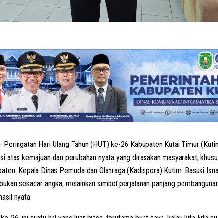
 Peringatan Hari Ulang Tahun (HUT) ke-26 Kabupaten Kutai Timur (Kutim
i atas kemajuan dan perubahan nyata yang dirasakan masyarakat, khusu
upaten. Kepala Dinas Pemuda dan Olahraga (Kadispora) Kutim, Basuki I
i bukan sekadar angka, melainkan simbol perjalanan panjang pembangunan
asil nyata.
ke-26, ini suatu hal yang luar biasa, terutama buat saya, kalau kita-kita s