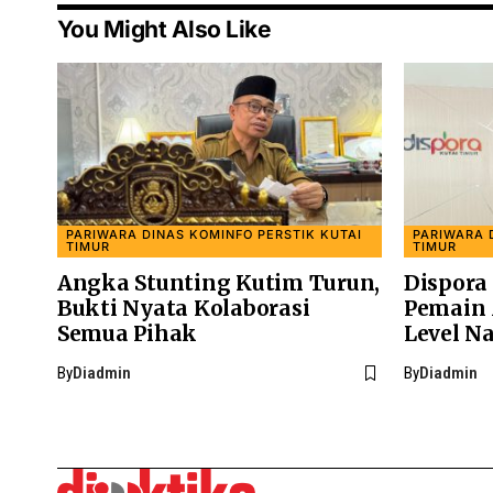
You Might Also Like
PARIWARA DINAS KOMINFO PERSTIK KUTAI
PARIWARA 
TIMUR
TIMUR
Angka Stunting Kutim Turun,
Dispora
Bukti Nyata Kolaborasi
Pemain 
Semua Pihak
Level N
By
Diadmin
By
Diadmin