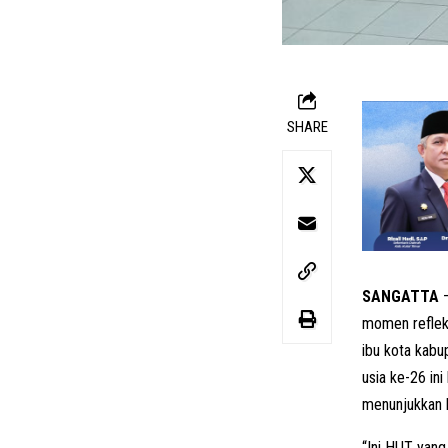
SHARE
SANGATTA
–
momen refleks
ibu kota kab
usia ke-26 in
menunjukkan h
“Ini HUT yang 