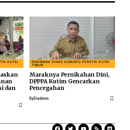
TIK KUTAI
PARIWARA DINAS KOMINFO PERSTIK KUTAI
TIMUR
laskan
Maraknya Pernikahan Dini,
anan
DPPPA Kutim Gencarkan
si dan
Pencegahan ‎
By
Diadmin