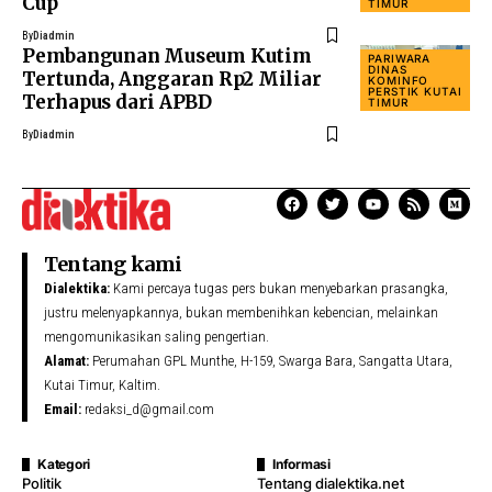
Cup
TIMUR
By
Diadmin
Pembangunan Museum Kutim
PARIWARA
DINAS
Tertunda, Anggaran Rp2 Miliar
KOMINFO
PERSTIK KUTAI
Terhapus dari APBD
TIMUR
By
Diadmin
Tentang kami
Dialektika:
Kami percaya tugas pers bukan menyebarkan prasangka,
justru melenyapkannya, bukan membenihkan kebencian, melainkan
mengomunikasikan saling pengertian.
Alamat:
Perumahan GPL Munthe, H-159, Swarga Bara, Sangatta Utara,
Kutai Timur, Kaltim.
Email:
redaksi_d@gmail.com
Kategori
Informasi
Politik
Tentang dialektika.net