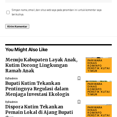
Simpan nama, email, dan situs web saya pada peramban ini untuk komentar saya
berikutnya.
You Might Also Like
Menuju Kabupaten Layak Anak,
PARIWARA
DINAS
Kutim Dorong Lingkungan
KOMINFO
PERSTIK KUTAI
Ramah Anak
TIMUR
By
Diadmin
Bupati Kutim Tekankan
PARIWARA
DINAS
Pentingnya Regulasi dalam
KOMINFO
PERSTIK KUTAI
Menjaga Investasi Ekologis
TIMUR
By
Diadmin
Dispora Kutim Tekankan
PARIWARA
DINAS
Pemain Lokal di Ajang Bupati
KOMINFO
PERSTIK KUTAI