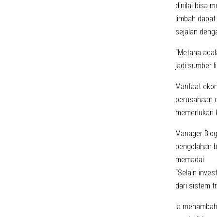
dinilai bisa 
limbah dapat
sejalan denga
“Metana adala
jadi sumber l
Manfaat ekon
perusahaan d
memerlukan k
Manager Biog
pengolahan b
memadai.
“Selain invest
dari sistem t
Ia menambahk