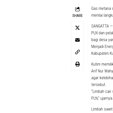
Gas metana da
menilai lang
SHARE
SANGATTA —Ku
PLN dan pelak
bagi desa ya
Menjadi Ener
Kabupaten Kut
Kutim memili
Arif Nur Wah
agar kelebiha
tersebut.
“Limbah cair 
PLN,” ujarnya
Limbah sawit