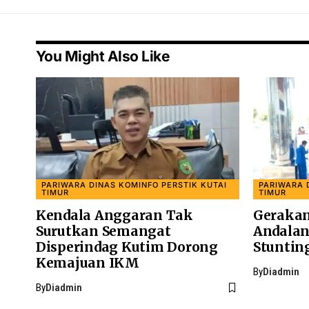
You Might Also Like
PARIWARA DINAS KOMINFO PERSTIK KUTAI
PARIWARA 
TIMUR
TIMUR
Kendala Anggaran Tak
Gerakan
Surutkan Semangat
Andalan
Disperindag Kutim Dorong
Stuntin
Kemajuan IKM
By
Diadmin
By
Diadmin