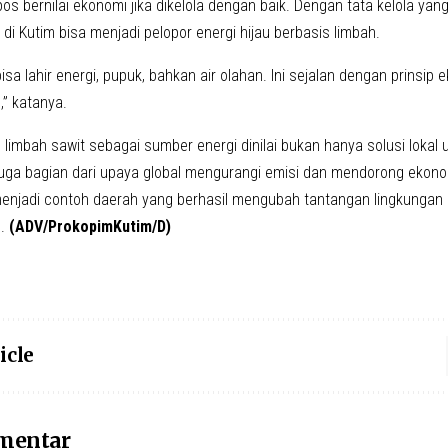
s bernilai ekonomi jika dikelola dengan baik. Dengan tata kelola yang
t di Kutim bisa menjadi pelopor energi hijau berbasis limbah.
bisa lahir energi, pupuk, bahkan air olahan. Ini sejalan dengan prinsip 
,” katanya.
imbah sawit sebagai sumber energi dinilai bukan hanya solusi lokal u
 juga bagian dari upaya global mengurangi emisi dan mendorong ekonom
enjadi contoh daerah yang berhasil mengubah tantangan lingkungan
n.
(ADV/ProkopimKutim/D)
icle
omentar