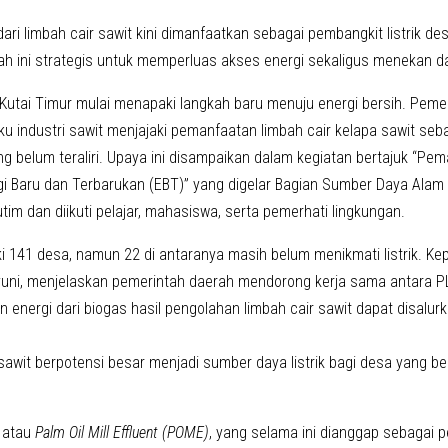
ri limbah cair sawit kini dimanfaatkan sebagai pembangkit listrik d
kah ini strategis untuk memperluas akses energi sekaligus menekan 
tai Timur mulai menapaki langkah baru menuju energi bersih. Peme
u industri sawit menjajaki pemanfaatan limbah cair kelapa sawit seba
ng belum teraliri. Upaya ini disampaikan dalam kegiatan bertajuk “Pe
gi Baru dan Terbarukan (EBT)” yang digelar Bagian Sumber Daya Alam 
im dan diikuti pelajar, mahasiswa, serta pemerhati lingkungan.
ki 141 desa, namun 22 di antaranya masih belum menikmati listrik. Ke
yuni, menjelaskan pemerintah daerah mendorong kerja sama antara 
n energi dari biogas hasil pengolahan limbah cair sawit dapat disalu
sawit berpotensi besar menjadi sumber daya listrik bagi desa yang be
.
 atau
Palm Oil Mill Effluent (POME)
, yang selama ini dianggap sebagai 