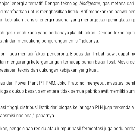
menjadi energi alternatif. Dengan teknologi
biodigester
, gas metana dar
 dimanfaatkan untuk menghasilkan listrik. Arif menekankan bahwa peng
n kebijakan transisi energi nasional yang menargetkan peningkatan p
h gas rumah kaca yang berbahaya jika dibiarkan. Dengan teknologi tep
istrik dan mendukung pengurangan emisi,” jelasnya.
omi juga menjadi faktor pendorong. Biogas dari limbah sawit dapat m
an mengurangi ketergantungan terhadap bahan bakar fosil. Meski de
esiapan teknis dan dukungan kebijakan yang kuat.
as dan Power Plant PT PMM, Joko Pratomo, menyebut investasi pemb
iogas cukup besar, sementara tidak semua pabrik sawit memiliki su
asi tinggi, distribusi listrik dari biogas ke jaringan PLN juga terkendal
ransmisi nasional,” paparnya.
an, pengelolaan residu atau lumpur hasil fermentasi juga perlu perh