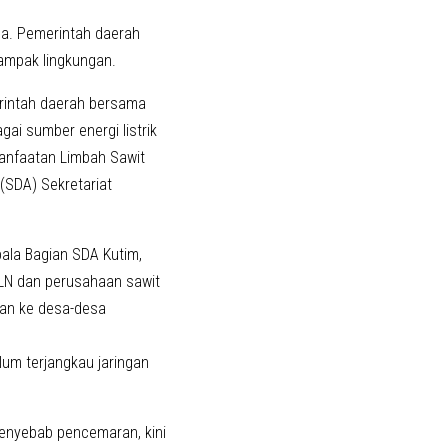
esa. Pemerintah daerah
dampak lingkungan.
rintah daerah bersama
gai sumber energi listrik
manfaatan Limbah Sawit
(SDA) Sekretariat
pala Bagian SDA Kutim,
PLN dan perusahaan sawit
rkan ke desa-desa
lum terjangkau jaringan
penyebab pencemaran, kini