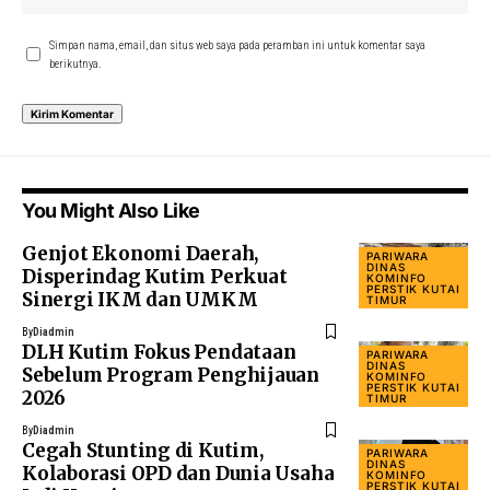
Simpan nama, email, dan situs web saya pada peramban ini untuk komentar saya
berikutnya.
You Might Also Like
Genjot Ekonomi Daerah,
PARIWARA
DINAS
Disperindag Kutim Perkuat
KOMINFO
PERSTIK KUTAI
Sinergi IKM dan UMKM
TIMUR
By
Diadmin
DLH Kutim Fokus Pendataan
PARIWARA
DINAS
Sebelum Program Penghijauan
KOMINFO
PERSTIK KUTAI
2026
TIMUR
By
Diadmin
Cegah Stunting di Kutim,
PARIWARA
DINAS
Kolaborasi OPD dan Dunia Usaha
KOMINFO
PERSTIK KUTAI