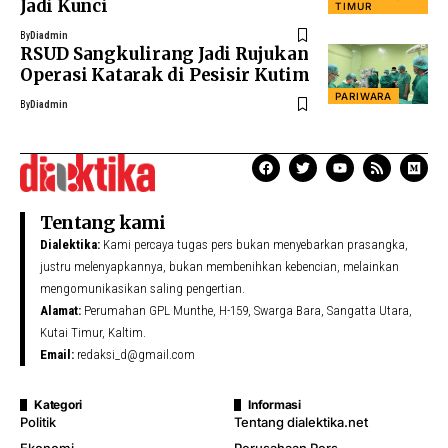
Jadi Kunci
TIMUR
By
Diadmin
RSUD Sangkulirang Jadi Rujukan
Operasi Katarak di Pesisir Kutim
PARIWARA
By
Diadmin
Tentang kami
Dialektika:
Kami percaya tugas pers bukan menyebarkan prasangka,
justru melenyapkannya, bukan membenihkan kebencian, melainkan
mengomunikasikan saling pengertian.
Alamat:
Perumahan GPL Munthe, H-159, Swarga Bara, Sangatta Utara,
Kutai Timur, Kaltim.
Email:
redaksi_d@gmail.com
Kategori
Informasi
Politik
Tentang dialektika.net
Ekonomi
Perusahaan Pers