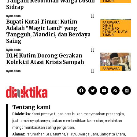
Tangani Kebutuhan Warga Dusun
TIMUR
Sidrap
By
Diadmin
Bupati Kutai Timur: Kutim
PARIWARA
DINAS
Adalah “Magic Land” yang
KOMINFO
PERSTIK KUTAI
Tangguh, Mandiri, dan Berdaya
TIMUR
Saing
By
Diadmin
DLH Kutim Dorong Gerakan
Kolektif Atasi Krisis Sampah
PARIWARA
By
Diadmin
Tentang kami
Dialektika:
Kami percaya tugas pers bukan menyebarkan prasangka,
justru melenyapkannya, bukan membenihkan kebencian, melainkan
mengomunikasikan saling pengertian.
Alamat:
Perumahan GPL Munthe, H-159, Swarga Bara, Sangatta Utara,