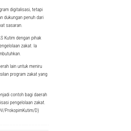
m digitalisasi, tetapi
gan dukungan penuh dari
pat sasaran.
AS Kutim dengan pihak
engelolaan zakat. Ia
embutuhkan.
erah lain untuk meniru
asilan program zakat yang
njadi contoh bagi daerah
isasi pengelolaan zakat.
ADV/ProkopimKutim/D)