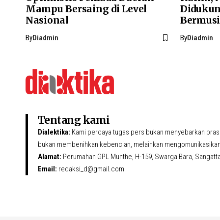
Mampu Bersaing di Level
Didukun
Nasional
Bermus
By
Diadmin
By
Diadmin
Tentang kami
Dialektika:
Kami percaya tugas pers bukan menyebarkan prasa
bukan membenihkan kebencian, melainkan mengomunikasikan 
Alamat:
Perumahan GPL Munthe, H-159, Swarga Bara, Sangatta U
Email:
redaksi_d@gmail.com