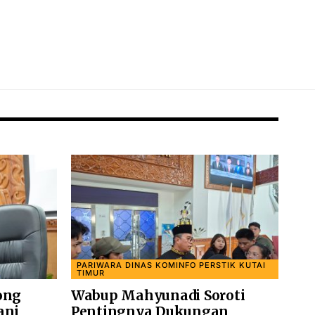
PARIWARA DINAS KOMINFO PERSTIK KUTAI
TIMUR
ong
Wabup Mahyunadi Soroti
ani
Pentingnya Dukungan