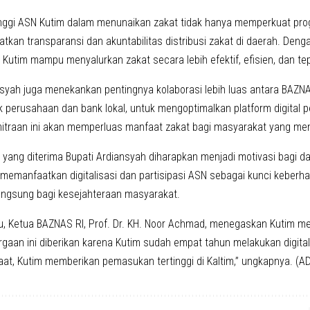
nggi ASN Kutim dalam menunaikan zakat tidak hanya memperkuat progra
atkan transparansi dan akuntabilitas distribusi zakat di daerah. Den
Kutim mampu menyalurkan zakat secara lebih efektif, efisien, dan te
nsyah juga menekankan pentingnya kolaborasi lebih luas antara BAZN
k perusahaan dan bank lokal, untuk mengoptimalkan platform digital p
itraan ini akan memperluas manfaat zakat bagi masyarakat yang m
yang diterima Bupati Ardiansyah diharapkan menjadi motivasi bagi da
 memanfaatkan digitalisasi dan partisipasi ASN sebagai kunci keberh
ngsung bagi kesejahteraan masyarakat.
u, Ketua BAZNAS RI, Prof. Dr. KH. Noor Achmad, menegaskan Kutim me
rgaan ini diberikan karena Kutim sudah empat tahun melakukan digital
at, Kutim memberikan pemasukan tertinggi di Kaltim,” ungkapnya. (