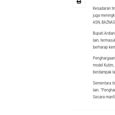
Kesadaran ti
juga meningk
ASN, BAZNAS 
Bupati Ardia
lain, termasu
berharap kem
Penghargaan 
model Kutim,
berdampak la
Sementara it
lain. “Pengha
Secara manfa