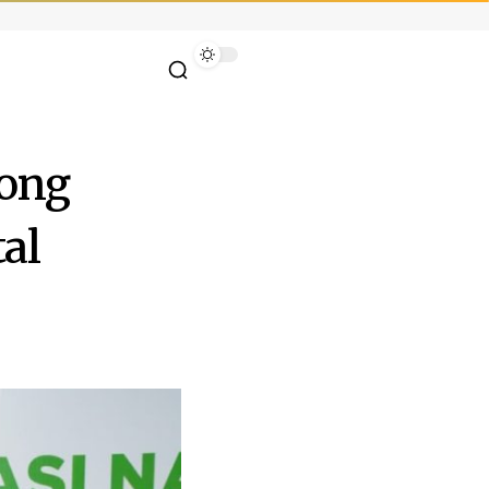
rong
al