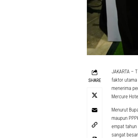
JAKARTA – Ti
faktor utama 
SHARE
menerima pen
Mercure Hotel
Menurut Bupa
maupun PPPK. 
empat tahun 
sangat besar