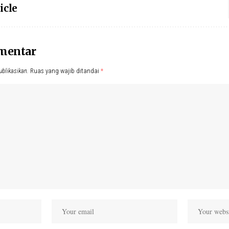
icle
omentar
ublikasikan.
Ruas yang wajib ditandai
*