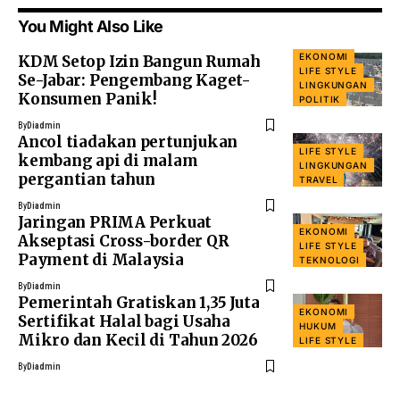
You Might Also Like
EKONOMI
KDM Setop Izin Bangun Rumah
LIFE STYLE
Se-Jabar: Pengembang Kaget-
LINGKUNGAN
Konsumen Panik!
POLITIK
By
Diadmin
Ancol tiadakan pertunjukan
LIFE STYLE
kembang api di malam
LINGKUNGAN
pergantian tahun
TRAVEL
By
Diadmin
Jaringan PRIMA Perkuat
EKONOMI
Akseptasi Cross-border QR
LIFE STYLE
Payment di Malaysia
TEKNOLOGI
By
Diadmin
Pemerintah Gratiskan 1,35 Juta
EKONOMI
Sertifikat Halal bagi Usaha
HUKUM
Mikro dan Kecil di Tahun 2026
LIFE STYLE
By
Diadmin