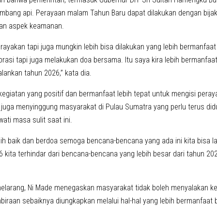
mbang api. Perayaan malam Tahun Baru dapat dilakukan dengan bija
an aspek keamanan.
rayakan tapi juga mungkin lebih bisa dilakukan yang lebih bermanfaat 
rasi tapi juga melakukan doa bersama. Itu saya kira lebih bermanfaat
lankan tahun 2026,” kata dia.
 kegiatan yang positif dan bermanfaat lebih tepat untuk mengisi pe
a juga menyinggung masyarakat di Pulau Sumatra yang perlu terus di
ti masa sulit saat ini.
bih baik dan berdoa semoga bencana-bencana yang ada ini kita bisa la
 kita terhindar dari bencana-bencana yang lebih besar dari tahun 2025
melarang, Ni Made menegaskan masyarakat tidak boleh menyalakan k
biraan sebaiknya diungkapkan melalui hal-hal yang lebih bermanfaat