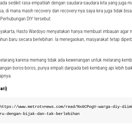
ada sedikit rasa empatilah dengan saudara-saudara kita yang juga 
sa, di mana masih recovery dan recovery-nya saya kira juga tidak bisa
 Perhubungan DIY tersebut.
gyakarta, Hasto Wardoyo menyatakan hanya membuat imbauan agar m
hun baru secara berlebihan. Ia menegaskan, masyarakat tetap dipe
melarang karena memang tidak ada kewenangan untuk melarang kemba
angan boros-boros, punya empati daripada beli kembang api lebih b
apnya.
ari)
https://www.metrotvnews.com/read/NxGCPogV-warga-diy-diim
ru-dengan-bijak-dan-tak-berlebihan