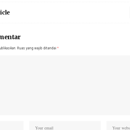
icle
omentar
ublikasikan.
Ruas yang wajib ditandai
*