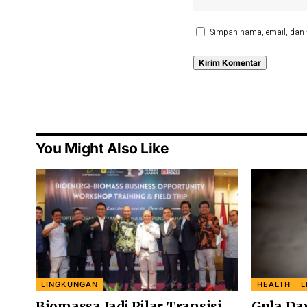
Simpan nama, email, dan 
You Might Also Like
LINGKUNGAN
HEALTH
L
Biomassa Jadi Pilar Transisi
Gula Da