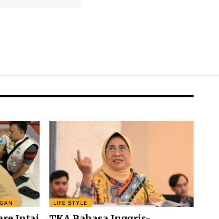
NGAN
LIFE STYLE
re Intai
TKA Bahasa Inggris-