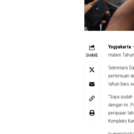
Yogyakarta
–
malam Tahun 
SHARE
Sekretaris D
pertemuan de
tahun baru s
“Saya sudah 
dengan ini. 
perayaan tahu
Kompleks Kan
Ia menjelask