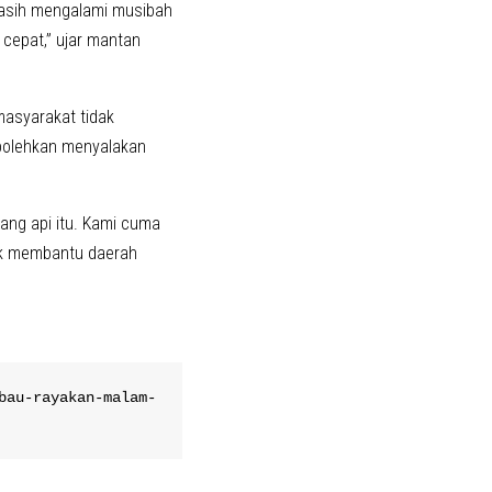
masih mengalami musibah
 cepat,” ujar mantan
asyarakat tidak
rbolehkan menyalakan
ng api itu. Kami cuma
aik membantu daerah
bau-rayakan-malam-