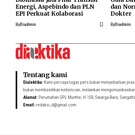
Energi, Aspebindo dan PLN
dan Nor
EPI Perkuat Kolaborasi
Dokter
By
Diadmin
By
Diadmin
Tentang kami
Dialektika:
Kami percaya tugas pers bukan menyebarkan prasa
bukan membenihkan kebencian, melainkan mengomunikasikan 
Alamat:
Perumahan GPL Munthe, H-159, Swarga Bara, Sangatta U
Email:
redaksi_d@gmail.com