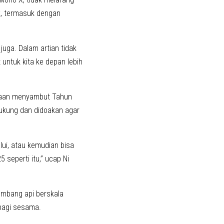
k, termasuk dengan
juga. Dalam artian tidak
 untuk kita ke depan lebih
rayaan menyambut Tahun
dukung dan didoakan agar
lui, atau kemudian bisa
 seperti itu,” ucap Ni
embang api berskala
 bagi sesama.