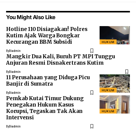
You Might Also Like
Hotline 110 Disiagakan! Polres
Kutim Ajak Warga Bongkar
Kecurangan BBM Subsidi
HUKUM
By
Diadmin
Mangkir Dua Kali, Buruh PT MPI Tunggu
Anjuran Resmi Disnakertrans Kutim
By
Diadmin
11 Perusahaan yang Diduga Picu
Banjir di Sumatra
HUKUM
By
Diadmin
Pemkab Kutai Timur Dukung
Penegakan Hukum Kasus
Korupsi, Tegaskan Tak Akan
HUKUM
Intervensi
By
Diadmin