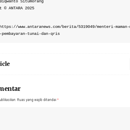
Biqwanto Situmorang

t © ANTARA 2025
https://www.antaranews.com/berita/5319049/menteri-maman-
-pembayaran-tunai-dan-qris
icle
omentar
ublikasikan.
Ruas yang wajib ditandai
*