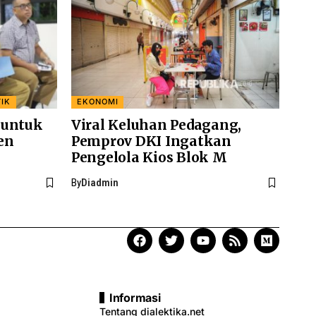
TIK
EKONOMI
 untuk
Viral Keluhan Pedagang,
en
Pemprov DKI Ingatkan
Pengelola Kios Blok M
By
Diadmin
Informasi
Tentang dialektika.net