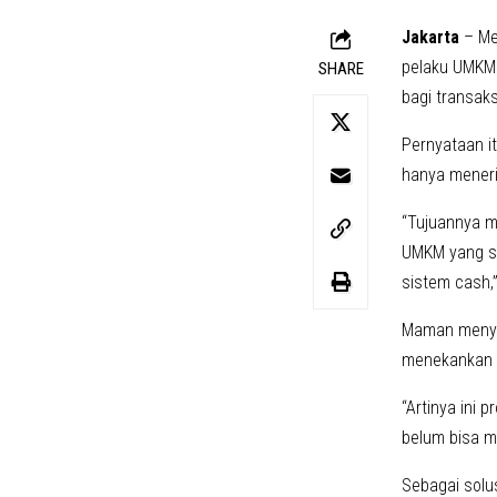
Jakarta
– Me
pelaku UMKM 
SHARE
bagi transaks
Pernyataan 
hanya mener
“Tujuannya m
UMKM yang su
sistem cash,”
Maman menya
menekankan b
“Artinya ini
belum bisa m
Sebagai solu