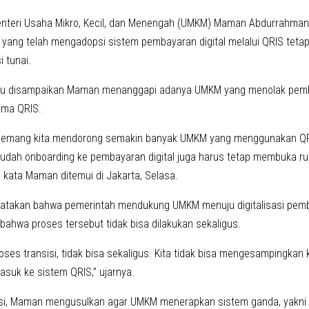
nteri Usaha Mikro, Kecil, dan Menengah (UMKM) Maman Abdurrahm
yang telah mengadopsi sistem pembayaran digital melalui QRIS teta
i tunai.
itu disampaikan Maman menanggapi adanya UMKM yang menolak pemb
ima QRIS.
emang kita mendorong semakin banyak UMKM yang menggunakan QRIS.
dah onboarding ke pembayaran digital juga harus tetap membuka 
 kata Maman ditemui di Jakarta, Selasa.
takan bahwa pemerintah mendukung UMKM menuju digitalisasi pemb
ahwa proses tersebut tidak bisa dilakukan sekaligus.
 proses transisi, tidak bisa sekaligus. Kita tidak bisa mengesamping
asuk ke sistem QRIS,” ujarnya.
si, Maman mengusulkan agar UMKM menerapkan sistem ganda, yakni