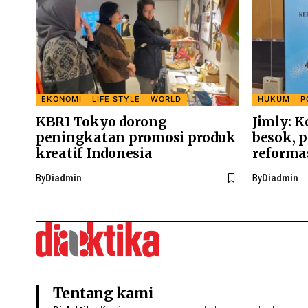
EKONOMI
LIFE STYLE
WORLD
HUKUM
P
KBRI Tokyo dorong
Jimly: K
peningkatan promosi produk
besok, 
kreatif Indonesia
reformas
By
Diadmin
By
Diadmin
Tentang kami