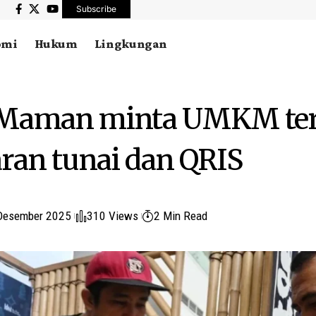
Subscribe
omi
Hukum
Lingkungan
 Maman minta UMKM te
an tunai dan QRIS
Desember 2025
310 Views
2 Min Read