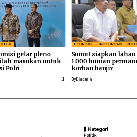
OLITIK
EKONOMI
LINGKUNGAN
POLI
omisi gelar pleno
Sumut siapkan lahan
pilah masukan untuk
1.000 hunian perman
i Polri
korban banjir
By
Diadmin
Kategori
Politik