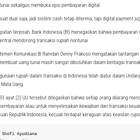
unai sekaligus membuka opsi pembayaran digital.
ibuat dual saja, jadi sistem cash tetap diterima, tapi digital payment ju
atan terpisah, Bank Indonesia (BI) menegaskan bahwa pembayaran tu
entral mendorong transaksi rupiah nontunai.
temen Komunikasi BI Ramdan Denny Prakoso mengatakan tantangan 
 membuat uang tunai masih sangat dibutuhkan dalam berbagai transak
unaan rupiah dalam transaksi di Indonesia telah diatur dalam Unda
 Mata Uang.
33 ayat (2) UU tersebut ditegaskan bahwa setiap orang dilarang men
 pembayaran atau untuk menyelesaikan kewajiban dan transaksi keuan
an Republik Indonesia, kecuali terdapat keraguan atas keaslian rupi
 Shofi Ayudiana
