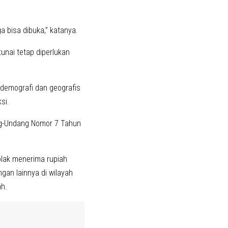
ga bisa dibuka,” katanya.
nai tetap diperlukan
demografi dan geografis
si.
ng-Undang Nomor 7 Tahun
olak menerima rupiah
gan lainnya di wilayah
ah.