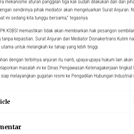
a mekanisme aturan panggilan tiga kali sudah dilakukan dan dari piha
dengan sendirinya pihak mediator akan mengeluarkan Surat Anjuran. 
aat ini sedang kita tunggu bersama,” tegasnya.
PK KSBSI memastikan tidak akan membiarkan hak pesangon sembilan
anpa kepastian. Surat Anjuran dari Mediator Disnakertrans Kutim nan
utama untuk melangkah ke tahap yang lebih tinggi.
an dengan terbitnya anjuran itu nanti, upaya-upaya hukum lain akan
laporkan masalah ini ke Dinas Pengawasan Ketenagakerjaan tingkat P
i siap melayangkan gugatan resmi ke Pengadilan Hubungan Industrial 
icle
omentar