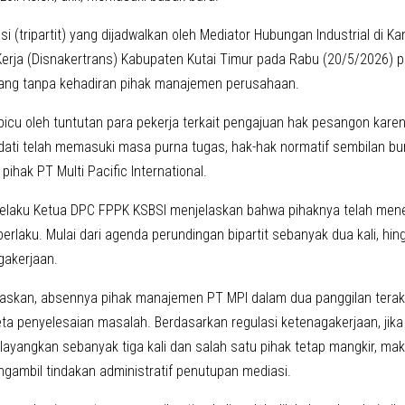
i (tripartit) yang dijadwalkan oleh Mediator Hubungan Industrial di K
erja (Disnakertrans) Kabupaten Kutai Timur pada Rabu (20/5/2026) p
pang tanpa kehadiran pihak manajemen perusahaan.
ipicu oleh tuntutan para pekerja terkait pengajuan hak pesangon kar
dati telah memasuki masa purna tugas, hak-hak normatif sembilan bu
 pihak PT Multi Pacific International.
elaku Ketua DPC FPPK KSBSI menjelaskan bahwa pihaknya telah men
rlaku. Mulai dari agenda perundingan bipartit sebanyak dua kali, hing
gakerjaan.
skan, absennya pihak manajemen PT MPI dalam dua panggilan terakh
a penyelesaian masalah. Berdasarkan regulasi ketenagakerjaan, jika 
ilayangkan sebanyak tiga kali dan salah satu pihak tetap mangkir, ma
gambil tindakan administratif penutupan mediasi.