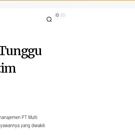
 Tunggu
tim
 manajemen PT Multi
ryawannya yang diwakili