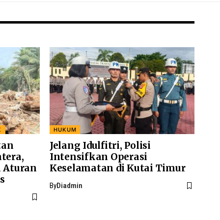
K
HUKUM
tan
Jelang Idulfitri, Polisi
tera,
Intensifkan Operasi
i Aturan
Keselamatan di Kutai Timur
s
By
Diadmin