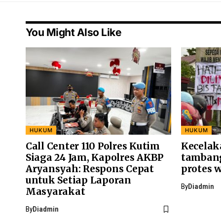
You Might Also Like
HUKUM
HUKUM
Call Center 110 Polres Kutim
Kecelak
Siaga 24 Jam, Kapolres AKBP
tambang
Aryansyah: Respons Cepat
protes 
untuk Setiap Laporan
By
Diadmin
Masyarakat
By
Diadmin