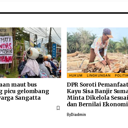
HUKUM
LINGKUNGAN
POLITI
aan maut bus
DPR Soroti Pemanfaa
 picu gelombang
Kayu Sisa Banjir Suma
warga Sangatta
Minta Dikelola Sesua
dan Bernilai Ekonomi
By
Diadmin