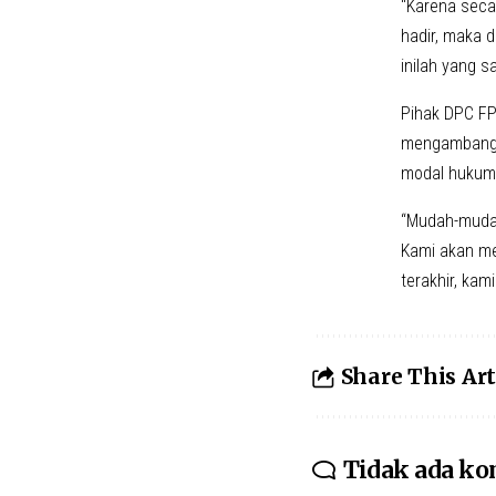
“Karena secar
hadir, maka 
inilah yang s
Pihak DPC FP
mengambang t
modal hukum 
“Mudah-mudah
Kami akan me
terakhir, kam
Share This Art
Tidak ada k