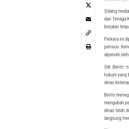
Sidang medias
dan Tenaga K
berjalan tim
Perkara ini d
pensiun. Ken
dipenuhi oleh
Sdr. Bento—s
hukum yang be
dinas ketena
Bento menega
mengubah pet
dinas telah d
langsung men