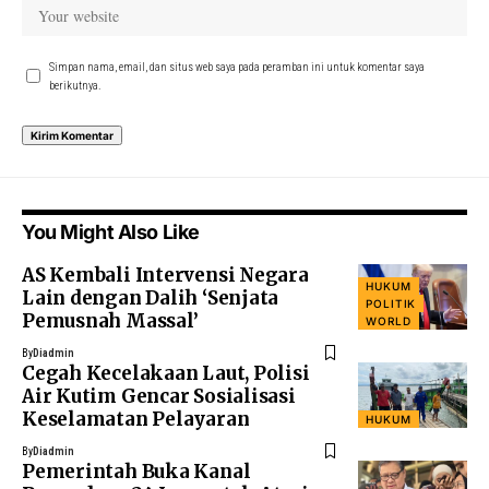
Simpan nama, email, dan situs web saya pada peramban ini untuk komentar saya
berikutnya.
You Might Also Like
AS Kembali Intervensi Negara
HUKUM
Lain dengan Dalih ‘Senjata
POLITIK
Pemusnah Massal’
WORLD
By
Diadmin
Cegah Kecelakaan Laut, Polisi
Air Kutim Gencar Sosialisasi
Keselamatan Pelayaran
HUKUM
By
Diadmin
Pemerintah Buka Kanal