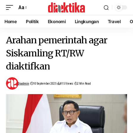
Aa
Home
Politik
Ekonomi
Lingkungan
Travel
O
Arahan pemerintah agar
Siskamling RT/RW
diaktifkan
Diadmin
10 September 2025
815 Views
2 Min Read