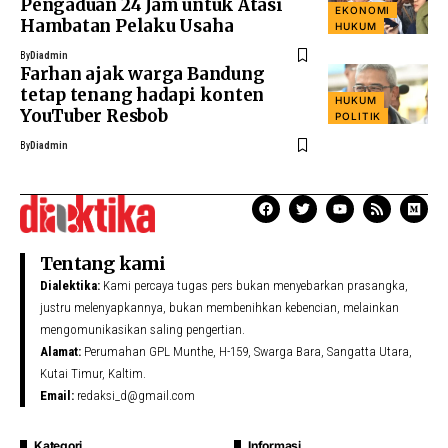
Pengaduan 24 Jam untuk Atasi
EKONOMI
Hambatan Pelaku Usaha
HUKUM
By
Diadmin
Farhan ajak warga Bandung
tetap tenang hadapi konten
HUKUM
YouTuber Resbob
POLITIK
By
Diadmin
Tentang kami
Dialektika:
Kami percaya tugas pers bukan menyebarkan prasangka,
justru melenyapkannya, bukan membenihkan kebencian, melainkan
mengomunikasikan saling pengertian.
Alamat:
Perumahan GPL Munthe, H-159, Swarga Bara, Sangatta Utara,
Kutai Timur, Kaltim.
Email:
redaksi_d@gmail.com
Kategori
Informasi