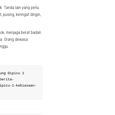
k. Tanda lain yang perlu
, pusing, keringat dingin,
kok, menjaga berat badan
ga. Orang dewasa
inggu.
ng Dipicu 1 
berita-
ipicu-1-kebiasaan-