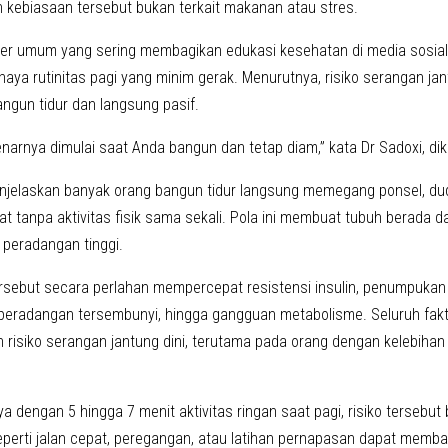
n kebiasaan tersebut bukan terkait makanan atau stres.
er umum yang sering membagikan edukasi kesehatan di media sosial,
aya rutinitas pagi yang minim gerak. Menurutnya, risiko serangan jant
ngun tidur dan langsung pasif.
arnya dimulai saat Anda bangun dan tetap diam,” kata Dr Sadoxi, dikut
njelaskan banyak orang bangun tidur langsung memegang ponsel, duduk
t tanpa aktivitas fisik sama sekali. Pola ini membuat tubuh berada d
 peradangan tinggi.
rsebut secara perlahan mempercepat resistensi insulin, penumpukan
, peradangan tersembunyi, hingga gangguan metabolisme. Seluruh fakto
 risiko serangan jantung dini, terutama pada orang dengan kelebihan
a dengan 5 hingga 7 menit aktivitas ringan saat pagi, risiko tersebut b
perti jalan cepat, peregangan, atau latihan pernapasan dapat memba