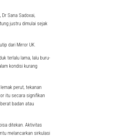
 Dr Sana Sadoxai,
ung justru dimulai sejak
ip dari Mirror UK.
 terlalu lama, lalu buru-
alam kondisi kurang
 lemak perut, tekanan
r itu secara signifikan
 berat badan atau
isa ditekan. Aktivitas
ntu melancarkan sirkulasi