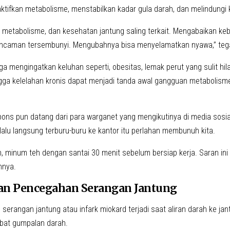
ktifkan metabolisme, menstabilkan kadar gula darah, dan melindungi 
 metabolisme, dan kesehatan jantung saling terkait. Mengabaikan keb
ncaman tersembunyi. Mengubahnya bisa menyelamatkan nyawa,” teg
ga mengingatkan keluhan seperti, obesitas, lemak perut yang sulit h
ngga kelelahan kronis dapat menjadi tanda awal gangguan metabolisme
pons pun datang dari para warganet yang mengikutinya di media sosi
lalu langsung terburu-buru ke kantor itu perlahan membunuh kita.
, minum teh dengan santai 30 menit sebelum bersiap kerja. Saran ini 
nnya.
dan Pencegahan Serangan Jantung
serangan jantung atau infark miokard terjadi saat aliran darah ke ja
bat gumpalan darah.