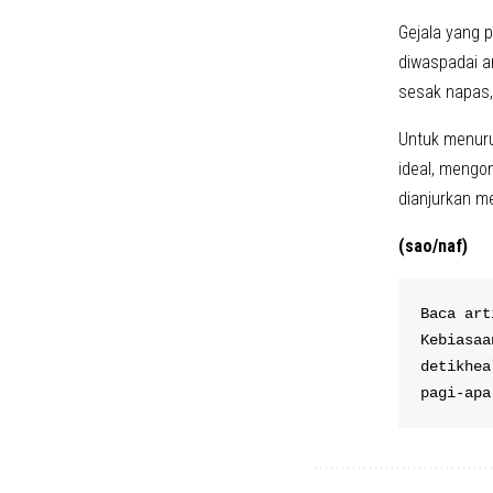
Gejala yang p
diwaspadai an
sesak napas,
Untuk menuru
ideal, mengo
dianjurkan me
(sao/naf)
Baca art
Kebiasaa
detikhea
pagi-apa