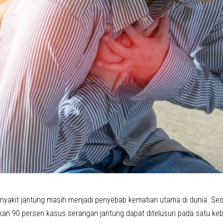
nyakit jantung masih menjadi penyebab kematian utama di dunia. Seo
n 90 persen kasus serangan jantung dapat ditelusuri pada satu keb