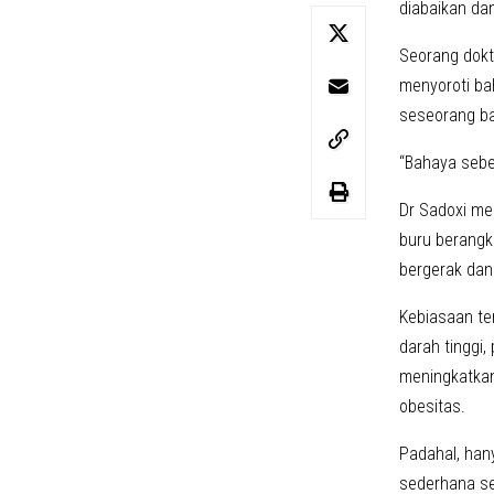
diabaikan da
Seorang dokt
menyoroti bah
seseorang ba
“Bahaya seben
Dr Sadoxi me
buru berangka
bergerak dan
Kebiasaan te
darah tinggi
meningkatkan
obesitas.
Padahal, hany
sederhana se