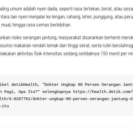
aling umum adalah nyeri dada, seperti rasa tertekan, berat, atau sesa
tara lain nyeri menjalar ke lengan, rahang, leher, punggung, atau perut
 mual, hingga rasa cemas berlebihan.
nkan risiko serangan jantung, masyarakat disarankan berhenti mero
nsumsi makanan rendah lemak dan tinggi serat, serta rutin berolahra
lakukan aktivitas fisik intensitas sedang setidaknya 150 menit per m
ikel detikHealth, "Dokter Ungkap 90 Persen Serangan Jantu
n Pagi, Apa Itu?" selengkapnya https://health.detik.com/
lth/d-8267761/dokter-ungkap-90-persen-serangan-jantung-d
-itu