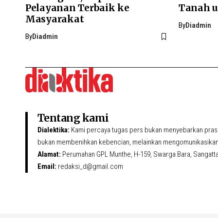
Pelayanan Terbaik ke
Tanah u
Masyarakat
By
Diadmin
By
Diadmin
Tentang kami
Dialektika:
Kami percaya tugas pers bukan menyebarkan prasa
bukan membenihkan kebencian, melainkan mengomunikasikan 
Alamat:
Perumahan GPL Munthe, H-159, Swarga Bara, Sangatta U
Email:
redaksi_d@gmail.com