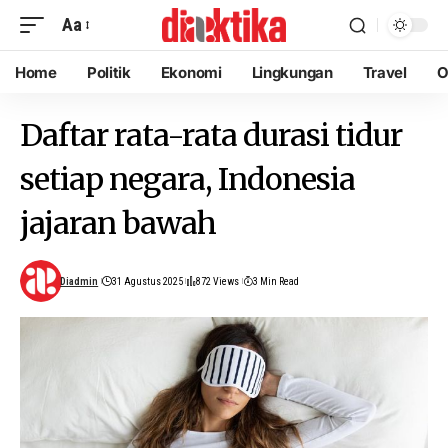
Aa
Home
Politik
Ekonomi
Lingkungan
Travel
O
Daftar rata-rata durasi tidur
setiap negara, Indonesia
jajaran bawah
Diadmin
31 Agustus 2025
872 Views
3 Min Read