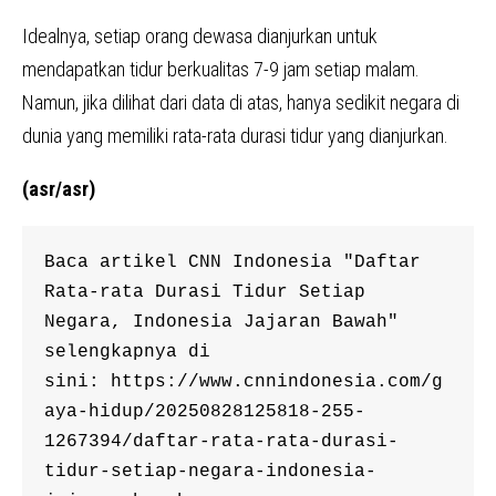
Idealnya, setiap orang dewasa dianjurkan untuk
mendapatkan tidur berkualitas 7-9 jam setiap malam.
Namun, jika dilihat dari data di atas, hanya sedikit negara di
dunia yang memiliki rata-rata durasi tidur yang dianjurkan.
(asr/asr)
Baca artikel CNN Indonesia "Daftar 
Rata-rata Durasi Tidur Setiap 
Negara, Indonesia Jajaran Bawah" 
selengkapnya di 
sini: https://www.cnnindonesia.com/g
aya-hidup/20250828125818-255-
1267394/daftar-rata-rata-durasi-
tidur-setiap-negara-indonesia-