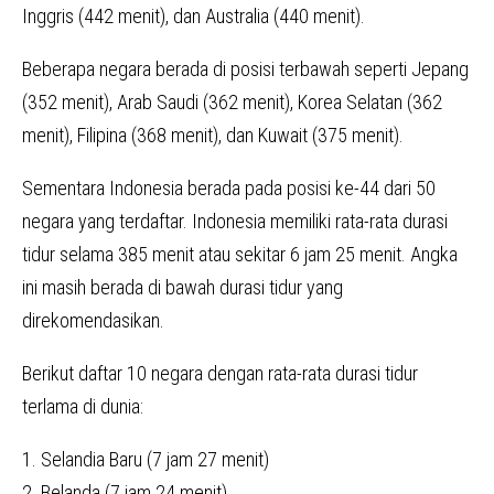
Inggris (442 menit), dan Australia (440 menit).
Beberapa negara berada di posisi terbawah seperti Jepang
(352 menit), Arab Saudi (362 menit), Korea Selatan (362
menit), Filipina (368 menit), dan Kuwait (375 menit).
Sementara Indonesia berada pada posisi ke-44 dari 50
negara yang terdaftar. Indonesia memiliki rata-rata durasi
tidur selama 385 menit atau sekitar 6 jam 25 menit. Angka
ini masih berada di bawah durasi tidur yang
direkomendasikan.
Berikut daftar 10 negara dengan rata-rata durasi tidur
terlama di dunia:
1. Selandia Baru (7 jam 27 menit)
2. Belanda (7 jam 24 menit)