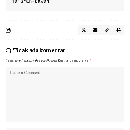
jajaran-bawah
Tidak ada komentar
Alamat email Anda tidak akan dipublikasikan.
Ruas yang wajib ditandai
*