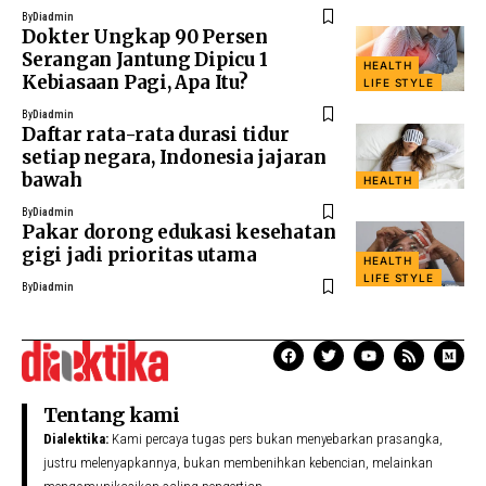
By
Diadmin
Dokter Ungkap 90 Persen
Serangan Jantung Dipicu 1
HEALTH
Kebiasaan Pagi, Apa Itu?
LIFE STYLE
By
Diadmin
Daftar rata-rata durasi tidur
setiap negara, Indonesia jajaran
bawah
HEALTH
By
Diadmin
Pakar dorong edukasi kesehatan
gigi jadi prioritas utama
HEALTH
LIFE STYLE
By
Diadmin
Tentang kami
Dialektika:
Kami percaya tugas pers bukan menyebarkan prasangka,
justru melenyapkannya, bukan membenihkan kebencian, melainkan