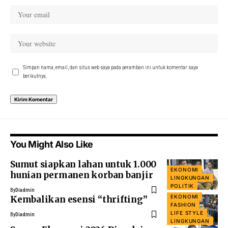
Simpan nama, email, dan situs web saya pada peramban ini untuk komentar saya
berikutnya.
You Might Also Like
Sumut siapkan lahan untuk 1.000
EKONOMI
hunian permanen korban banjir
LINGKUNGAN
POLITIK
By
Diadmin
EKONOMI
Kembalikan esensi “thrifting”
FASHION
LIFE STYLE
By
Diadmin
LINGKUNGAN