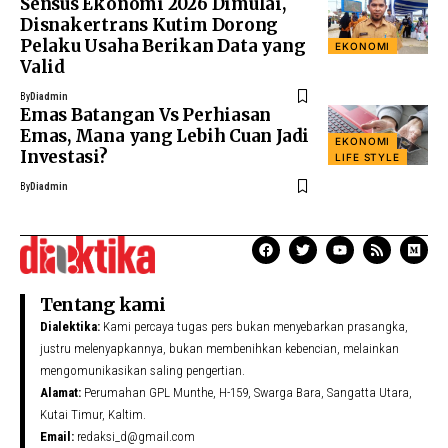
Sensus Ekonomi 2026 Dimulai,
Disnakertrans Kutim Dorong
Pelaku Usaha Berikan Data yang
EKONOMI
Valid
By
Diadmin
Emas Batangan Vs Perhiasan
Emas, Mana yang Lebih Cuan Jadi
EKONOMI
Investasi?
LIFE STYLE
By
Diadmin
Tentang kami
Dialektika:
Kami percaya tugas pers bukan menyebarkan prasangka,
justru melenyapkannya, bukan membenihkan kebencian, melainkan
mengomunikasikan saling pengertian.
Alamat:
Perumahan GPL Munthe, H-159, Swarga Bara, Sangatta Utara,
Kutai Timur, Kaltim.
Email:
redaksi_d@gmail.com