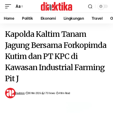
Aa
Home
Politik
Ekonomi
Lingkungan
Travel
O
Kapolda Kaltim Tanam
Jagung Bersama Forkopimda
Kutim dan PT KPC di
Kawasan Industrial Farming
Pit J
Diadmin
30 Mei 2026
175 Views
4 Min Read