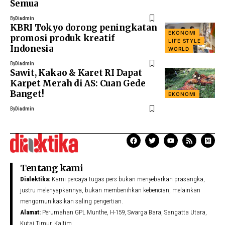
Semua
By
Diadmin
KBRI Tokyo dorong peningkatan
EKONOMI
promosi produk kreatif
LIFE STYLE
Indonesia
WORLD
By
Diadmin
Sawit, Kakao & Karet RI Dapat
Karpet Merah di AS: Cuan Gede
Banget!
EKONOMI
By
Diadmin
Tentang kami
Dialektika:
Kami percaya tugas pers bukan menyebarkan prasangka,
justru melenyapkannya, bukan membenihkan kebencian, melainkan
mengomunikasikan saling pengertian.
Alamat:
Perumahan GPL Munthe, H-159, Swarga Bara, Sangatta Utara,
Kutai Timur, Kaltim.