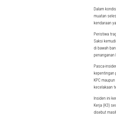
Dalam kondis
muatan seles
kendaraan ya
Peristiwa tra
Saksi kemud
di bawah ban
penanganan le
Pasca-insiden
kepentingan p
KPC maupun P
kecelakaan t
Insiden ini 
Kerja (K3) se
disebut masi