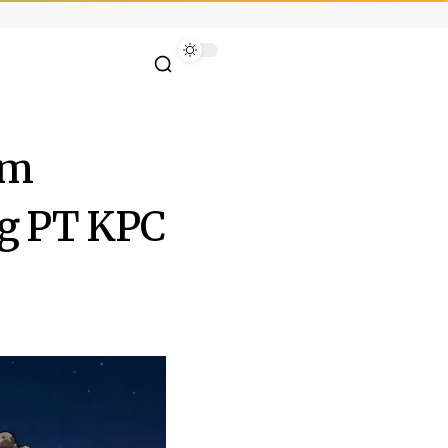
am
ng PT KPC