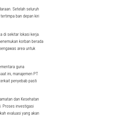
daraan. Setelah seluruh
tertimpa ban depan kiri
 di sekitar lokasi kerja.
 menemukan korban berada
 pengawas area untuk
 sementara guna
 saat ini, manajemen PT
erkait penyebab pasti
elamatan dan Kesehatan
i. Proses investigasi
kah evaluasi yang akan