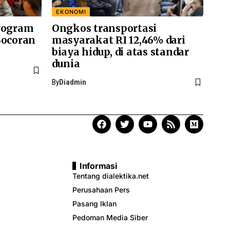
EKONOMI
Program
Ongkos transportasi
Bocoran
masyarakat RI 12,46% dari
biaya hidup, di atas standar
dunia
By
Diadmin
Informasi
Tentang dialektika.net
Perusahaan Pers
Pasang Iklan
Pedoman Media Siber