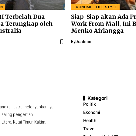
AN
EKONOMI
LIFE STYLE
RI Terbelah Dua
Siap-Siap akan Ada 
a Terungkap oleh
Work From Mall, Ini 
ustralia
Menko Airlangga
By
Diadmin
Kategori
Politik
ngka, justru melenyapkannya,
Ekonomi
saling pengertian.
Health
tara, Kutai Timur, Kaltim.
Travel