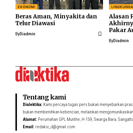
EKONOMI
LINGKUNG
Beras Aman, Minyakita dan
Alasan 
Telur Diawasi
Akhirny
Pakar A
By
Diadmin
By
Diadmin
Tentang kami
Dialektika:
Kami percaya tugas pers bukan menyebarkan prasa
bukan membenihkan kebencian, melainkan mengomunikasikan 
Alamat:
Perumahan GPL Munthe, H-159, Swarga Bara, Sangatta U
Email:
redaksi_d@gmail.com