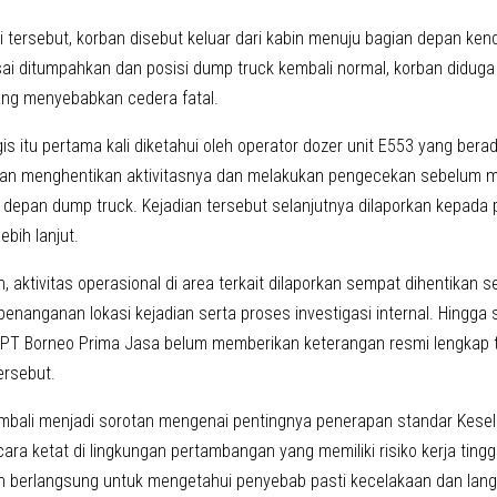
i tersebut, korban disebut keluar dari kabin menuju bagian depan ken
ai ditumpahkan dan posisi dump truck kembali normal, korban diduga 
ng menyebabkan cedera fatal.
gis itu pertama kali diketahui oleh operator dozer unit E553 yang berada
ian menghentikan aktivitasnya dan melakukan pengecekan sebelum
 depan dump truck. Kejadian tersebut selanjutnya dilaporkan kepada
bih lanjut.
, aktivitas operasional di area terkait dilaporkan sempat dihentikan
enanganan lokasi kejadian serta proses investigasi internal. Hingga
T Borneo Prima Jasa belum memberikan keterangan resmi lengkap t
ersebut.
kembali menjadi sorotan mengenai pentingnya penerapan standar Kes
cara ketat di lingkungan pertambangan yang memiliki risiko kerja tingg
h berlangsung untuk mengetahui penyebab pasti kecelakaan dan lang