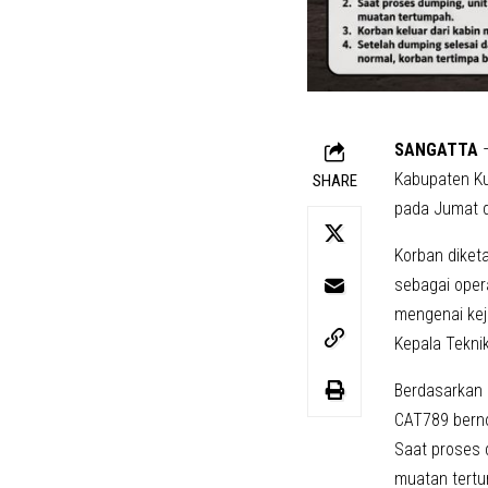
SANGATTA
–
Kabupaten Ku
SHARE
pada Jumat di
Korban diket
sebagai oper
mengenai kej
Kepala Tekni
Berdasarkan 
CAT789 berno
Saat proses 
muatan tertu