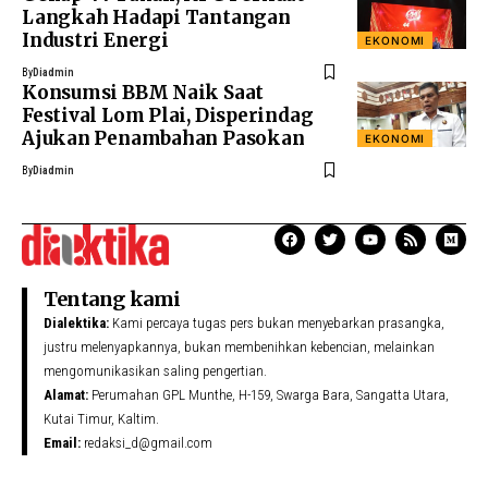
Langkah Hadapi Tantangan
Industri Energi
EKONOMI
By
Diadmin
Konsumsi BBM Naik Saat
Festival Lom Plai, Disperindag
Ajukan Penambahan Pasokan
EKONOMI
By
Diadmin
Tentang kami
Dialektika:
Kami percaya tugas pers bukan menyebarkan prasangka,
justru melenyapkannya, bukan membenihkan kebencian, melainkan
mengomunikasikan saling pengertian.
Alamat:
Perumahan GPL Munthe, H-159, Swarga Bara, Sangatta Utara,
Kutai Timur, Kaltim.
Email:
redaksi_d@gmail.com