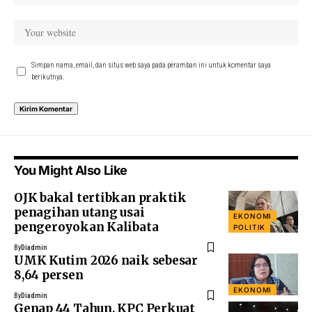
Simpan nama, email, dan situs web saya pada peramban ini untuk komentar saya
berikutnya.
You Might Also Like
OJK bakal tertibkan praktik
penagihan utang usai
EKONOMI
pengeroyokan Kalibata
POLITIK
By
Diadmin
UMK Kutim 2026 naik sebesar
8,64 persen
EKONOMI
By
Diadmin
Genap 44 Tahun, KPC Perkuat