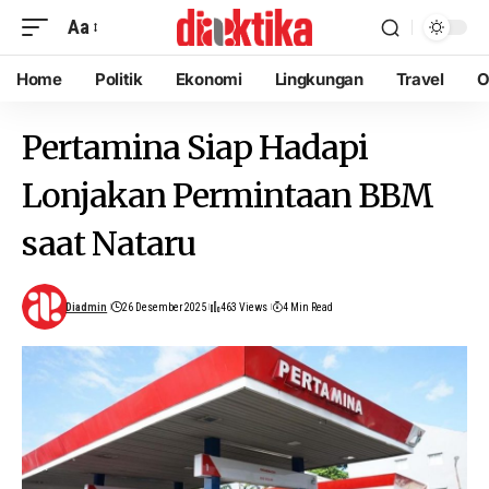
Aa
Home
Politik
Ekonomi
Lingkungan
Travel
O
Pertamina Siap Hadapi
Lonjakan Permintaan BBM
saat Nataru
Diadmin
26 Desember 2025
463 Views
4 Min Read