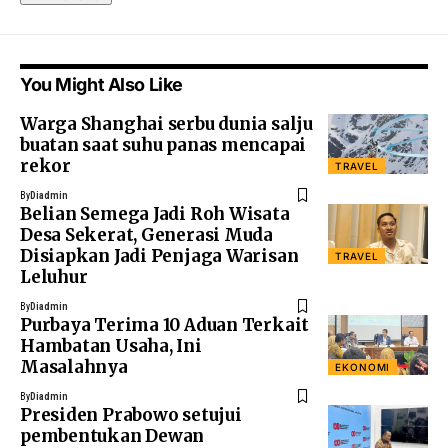
You Might Also Like
Warga Shanghai serbu dunia salju
buatan saat suhu panas mencapai
rekor
TRAVEL
By
Diadmin
Belian Semega Jadi Roh Wisata
Desa Sekerat, Generasi Muda
Disiapkan Jadi Penjaga Warisan
TRAVEL
Leluhur
By
Diadmin
Purbaya Terima 10 Aduan Terkait
Hambatan Usaha, Ini
Masalahnya
EKONOMI
By
Diadmin
Presiden Prabowo setujui
pembentukan Dewan