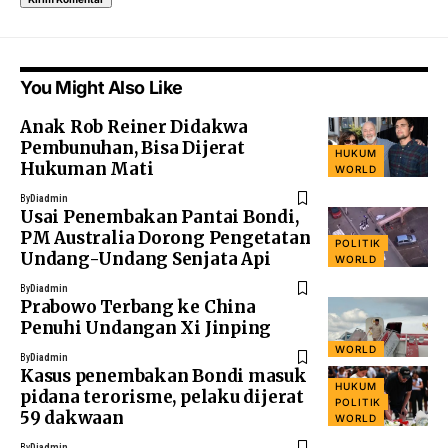
You Might Also Like
Anak Rob Reiner Didakwa
Pembunuhan, Bisa Dijerat
HUKUM
Hukuman Mati
WORLD
By
Diadmin
Usai Penembakan Pantai Bondi,
PM Australia Dorong Pengetatan
POLITIK
Undang-Undang Senjata Api
WORLD
By
Diadmin
Prabowo Terbang ke China
Penuhi Undangan Xi Jinping
WORLD
By
Diadmin
Kasus penembakan Bondi masuk
HUKUM
pidana terorisme, pelaku dijerat
POLITIK
59 dakwaan
WORLD
By
Diadmin