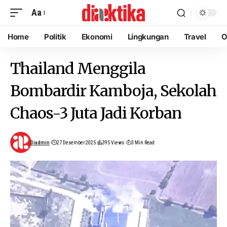
Aa
Home
Politik
Ekonomi
Lingkungan
Travel
O
Thailand Menggila
Bombardir Kamboja, Sekolah
Chaos-3 Juta Jadi Korban
Diadmin
27 Desember 2025
395 Views
3 Min Read