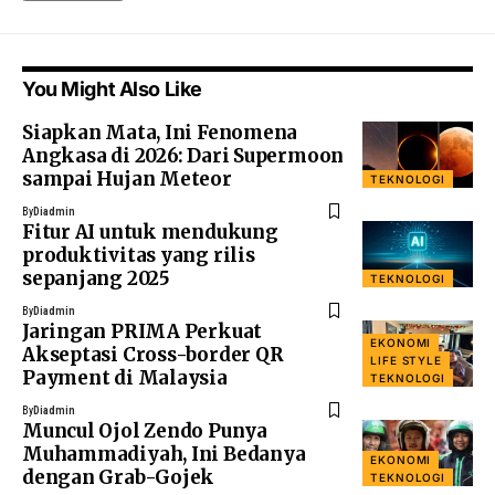
You Might Also Like
Siapkan Mata, Ini Fenomena
Angkasa di 2026: Dari Supermoon
sampai Hujan Meteor
TEKNOLOGI
By
Diadmin
Fitur AI untuk mendukung
produktivitas yang rilis
sepanjang 2025
TEKNOLOGI
By
Diadmin
Jaringan PRIMA Perkuat
EKONOMI
Akseptasi Cross-border QR
LIFE STYLE
Payment di Malaysia
TEKNOLOGI
By
Diadmin
Muncul Ojol Zendo Punya
Muhammadiyah, Ini Bedanya
EKONOMI
dengan Grab-Gojek
TEKNOLOGI