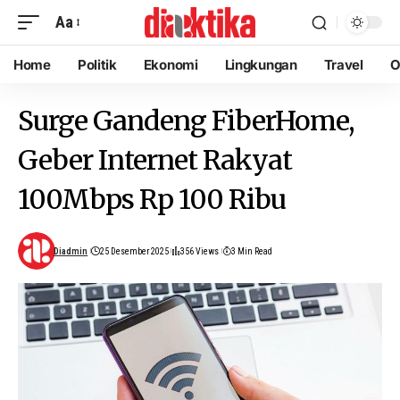
Aa
Home
Politik
Ekonomi
Lingkungan
Travel
O
Surge Gandeng FiberHome,
Geber Internet Rakyat
100Mbps Rp 100 Ribu
Diadmin
25 Desember 2025
356 Views
3 Min Read