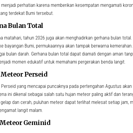
 menjadi perhatian karena memberikan kesempatan mengamati koron
tang terdekat Bumi tersebut.
na Bulan Total
na matahari, tahun 2026 juga akan menghadirkan gerhana bulan total
ke bayangan Bumi, permukaannya akan tampak berwarna kemerahan.
gai bulan darah. Gerhana bulan total dapat diamati dengan aman tanp
enjadi momen edukatif untuk memahami pergerakan benda langit.
 Meteor Perseid
 Perseid yang mencapai puncaknya pada pertengahan Agustus akan k
na ini dikenal sebagai salah satu hujan meteor paling aktif dan tera
t gelap dan cerah, puluhan meteor dapat terlihat melesat setiap jam, 
pengamat langit malam.
n Meteor Geminid