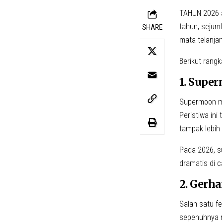
TAHUN 2026 a
tahun, sejum
SHARE
mata telanja
Berikut rang
1. Supe
Supermoon me
Peristiwa ini
tampak lebih
Pada 2026, s
dramatis di 
2. Gerh
Salah satu fe
sepenuhnya me