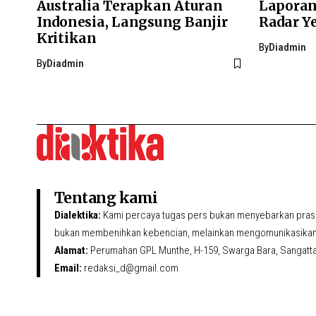
Australia Terapkan Aturan
Laporan
Indonesia, Langsung Banjir
Radar Y
Kritikan
By
Diadmin
By
Diadmin
Tentang kami
Dialektika:
Kami percaya tugas pers bukan menyebarkan prasa
bukan membenihkan kebencian, melainkan mengomunikasikan 
Alamat:
Perumahan GPL Munthe, H-159, Swarga Bara, Sangatta U
Email:
redaksi_d@gmail.com