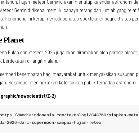
hir tahun, hujan meteor Geminid akan menutup kalender astronomi d
Meteor Geminid dikenal memiliki cahaya terang dan jumlah yang relati
ya. Fenomena ini kerap menjadi penutup spektakuler bagi aktivitas pe
hun.
e Planet
ena Bulan dan meteor, 2026 juga akan diramaikan oleh parade planet, 
k berdekatan di langit malam.
i memberi kesempatan bagi masyarakat untuk menyaksikan susunan pl
an. Sekaligus, meningkatkan ketertarikan publik terhadap astronomi.
ographic/newscientist/Z-2)
https://mediaindonesia.com/teknologi/843760/siapkan-mata
di-2026-dari-supermoon-sampai-hujan-meteor