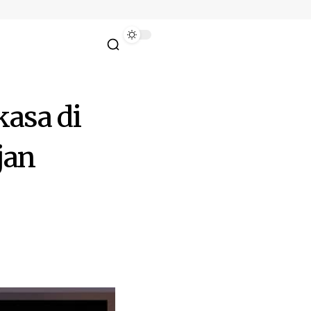
asa di
jan