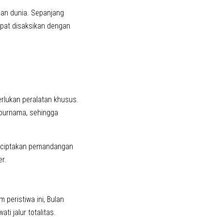
han dunia. Sepanjang
pat disaksikan dengan
rlukan peralatan khusus.
e purnama, sehingga
enciptakan pemandangan
r.
 peristiwa ini, Bulan
i jalur totalitas.