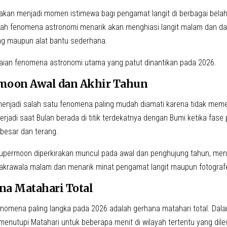
kan menjadi momen istimewa bagi pengamat langit di berbagai bela
lah fenomena astronomi menarik akan menghiasi langit malam dan da
ng maupun alat bantu sederhana.
kaian fenomena astronomi utama yang patut dinantikan pada 2026.
rmoon Awal dan Akhir Tahun
njadi salah satu fenomena paling mudah diamati karena tidak meme
 terjadi saat Bulan berada di titik terdekatnya dengan Bumi ketika fas
 besar dan terang.
upermoon diperkirakan muncul pada awal dan penghujung tahun, m
cakrawala malam dan menarik minat pengamat langit maupun fotografe
ana Matahari Total
nomena paling langka pada 2026 adalah gerhana matahari total. Dalam
nutupi Matahari untuk beberapa menit di wilayah tertentu yang dilewat