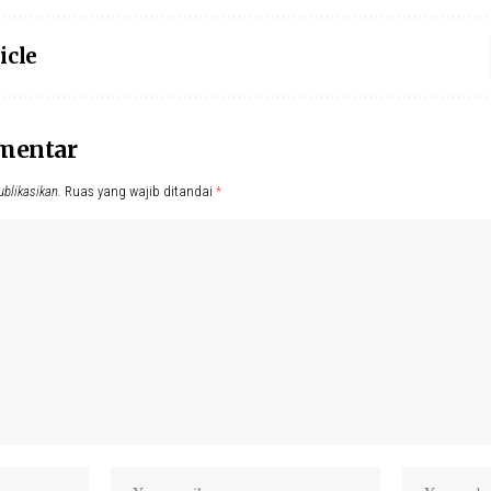
icle
omentar
ublikasikan.
Ruas yang wajib ditandai
*