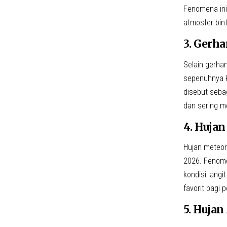
Fenomena ini
atmosfer bin
3. Gerha
Selain gerha
sepenuhnya 
disebut seba
dan sering m
4. Hujan
Hujan meteor
2026. Fenome
kondisi langi
favorit bagi 
5. Huja