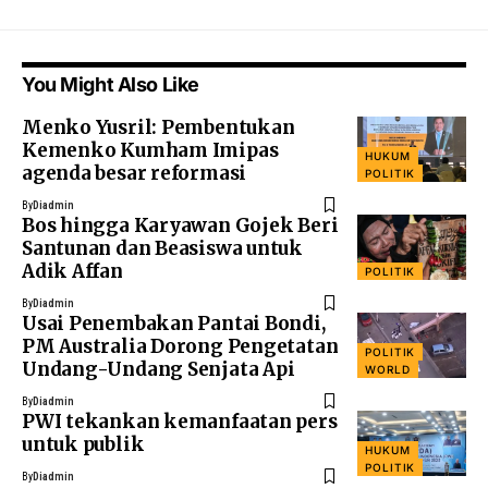
You Might Also Like
Menko Yusril: Pembentukan
Kemenko Kumham Imipas
HUKUM
agenda besar reformasi
POLITIK
By
Diadmin
Bos hingga Karyawan Gojek Beri
Santunan dan Beasiswa untuk
Adik Affan
POLITIK
By
Diadmin
Usai Penembakan Pantai Bondi,
PM Australia Dorong Pengetatan
POLITIK
Undang-Undang Senjata Api
WORLD
By
Diadmin
PWI tekankan kemanfaatan pers
untuk publik
HUKUM
POLITIK
By
Diadmin