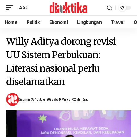
Aa
Home
Politik
Ekonomi
Lingkungan
Travel
O
Willy Aditya dorong revisi
UU Sistem Perbukuan:
Literasi nasional perlu
diselamatkan
Diadmin
7 Oktober 2025
746 Views
2 Min Read