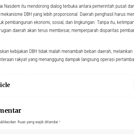
rtai Nasdem itu mendorong dialog terbuka antara pemerintah pusat da
ekanisme DBH yang lebih proporsional. Daerah penghasil harus me
k pembangunan ekonomi, sosial, dan lingkungan. Tanpa itu, ketimpa
rugian daerah akan terus membesar, memperparah disparitas pemba
kan kebijakan DBH tidak malah menambah beban daerah, melainkan b
ahteraan rakyat yang menanggung dampak langsung operasi pertamb
icle
omentar
ublikasikan.
Ruas yang wajib ditandai
*