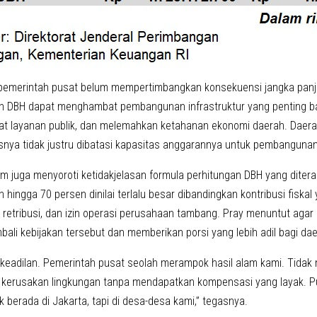
 pemerintah pusat belum mempertimbangkan konsekuensi jangka panjan
DBH dapat menghambat pembangunan infrastruktur yang penting bag
 layanan publik, dan melemahkan ketahanan ekonomi daerah. Daer
snya tidak justru dibatasi kapasitas anggarannya untuk pembangunan
tim juga menyoroti ketidakjelasan formula perhitungan DBH yang dite
ingga 70 persen dinilai terlalu besar dibandingkan kontribusi fiskal
, retribusi, dan izin operasi perusahaan tambang. Pray menuntut aga
ali kebijakan tersebut dan memberikan porsi yang lebih adil bagi dae
l keadilan. Pemerintah pusat seolah merampok hasil alam kami. Tidak
erusakan lingkungan tanpa mendapatkan kompensasi yang layak. Pu
 berada di Jakarta, tapi di desa-desa kami,” tegasnya.