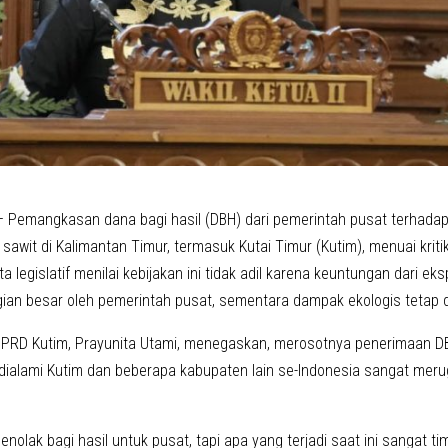
 Pemangkasan dana bagi hasil (DBH) dari pemerintah pusat terhadap
awit di Kalimantan Timur, termasuk Kutai Timur (Kutim), menuai krit
a legislatif menilai kebijakan ini tidak adil karena keuntungan dari e
gian besar oleh pemerintah pusat, sementara dampak ekologis tetap 
DPRD Kutim, Prayunita Utami, menegaskan, merosotnya penerimaan D
 dialami Kutim dan beberapa kabupaten lain se-Indonesia sangat me
enolak bagi hasil untuk pusat, tapi apa yang terjadi saat ini sangat t