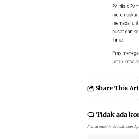
Politikus Pa
merumuskan m
memadai untu
pusat dan ke
Timur.
Pray menegas
untuk kesej
Share This Art
Tidak ada k
Alamat email Anda tidak akan dip