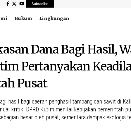
Subscribe
omi
Hukum
Lingkungan
san Dana Bagi Hasil, Wa
im Pertanyakan Keadil
ah Pusat
gi hasil bagi daerah penghasil tambang dan sawit di Ka
uai kritik. DPRD Kutim menilai kebijakan pemerintah pus
sebagian besar oleh pusat, sementara dampak ekologis t