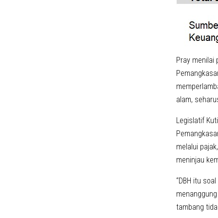
Pray menilai
Pemangkasan 
memperlambat
alam, seharu
Legislatif Ku
Pemangkasan h
melalui pajak
meninjau kemb
“DBH itu soa
menanggung k
tambang tidak