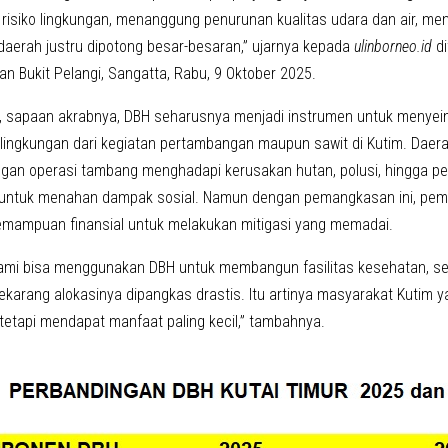
isiko lingkungan, menanggung penurunan kualitas udara dan air, me
 daerah justru dipotong besar-besaran,” ujarnya kepada
ulinborneo.id
di
n Bukit Pelangi, Sangatta, Rabu, 9 Oktober 2025.
, sapaan akrabnya, DBH seharusnya menjadi instrumen untuk meny
lingkungan dari kegiatan pertambangan maupun sawit di Kutim. Daer
gan operasi tambang menghadapi kerusakan hutan, polusi, hingga p
r untuk menahan dampak sosial. Namun dengan pemangkasan ini, pem
emampuan finansial untuk melakukan mitigasi yang memadai.
kami bisa menggunakan DBH untuk membangun fasilitas kesehatan, seko
sekarang alokasinya dipangkas drastis. Itu artinya masyarakat Kuti
 tetapi mendapat manfaat paling kecil,” tambahnya.