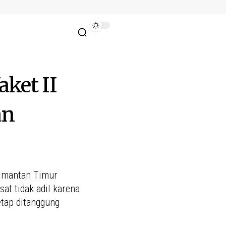
ket II
an
limantan Timur
at tidak adil karena
etap ditanggung