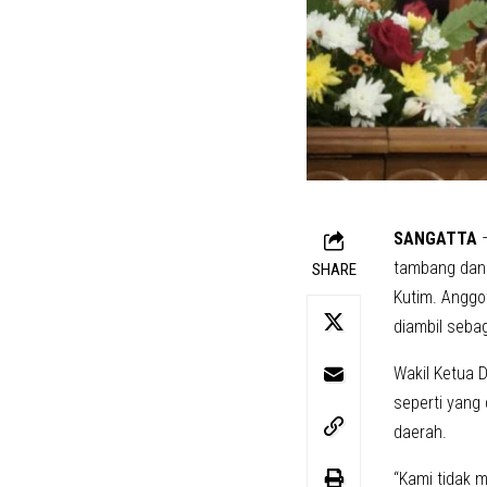
SANGATTA
–
tambang dan s
SHARE
Kutim. Anggot
diambil seba
Wakil Ketua 
seperti yang
daerah.
“Kami tidak m