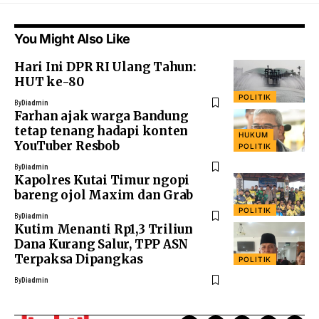
You Might Also Like
Hari Ini DPR RI Ulang Tahun:
HUT ke-80
POLITIK
By
Diadmin
Farhan ajak warga Bandung
tetap tenang hadapi konten
HUKUM
YouTuber Resbob
POLITIK
By
Diadmin
Kapolres Kutai Timur ngopi
bareng ojol Maxim dan Grab
POLITIK
By
Diadmin
Kutim Menanti Rp1,3 Triliun
Dana Kurang Salur, TPP ASN
Terpaksa Dipangkas
POLITIK
By
Diadmin