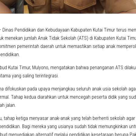
 Dinas Pendidikan dan Kebudayaan Kabupaten Kutai Timur terus me
tuk menekan jumlah Anak Tidak Sekolah (ATS) di Kabupaten Kutai Timu
komitmen pemerintah daerah untuk memastikan setiap anak mempero
endidikan.
kbud Kutai Timur, Mulyono, mengatakan bahwa penanganan ATS dilakuk
tama yang saling terintegrasi.
a difokuskan pada upaya menjangkau seluruh anak usia sekolah aga
ormal. Tahap kedua diarahkan untuk mencegah peserta didik yang sud
ah jalan.
u, tahap ketiga menyasar anak-anak yang telah berhenti sekolah agar
pendidikan. Bagi mereka yang usianya sudah tidak memungkinkan unt
kbud menyediakan alternatif melalui pendidikan kesetaraan berupa Pak