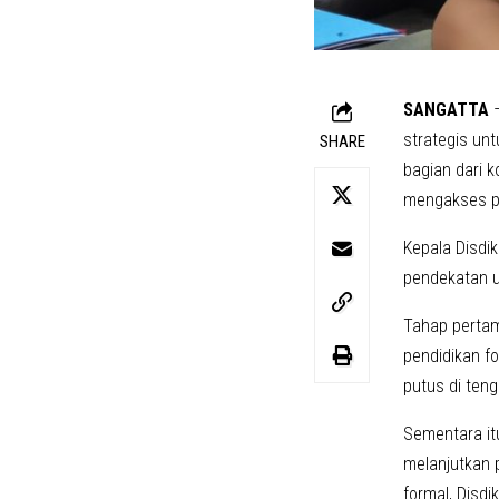
SANGATTA
–
strategis un
SHARE
bagian dari 
mengakses p
Kepala Disdi
pendekatan u
Tahap pertam
pendidikan f
putus di teng
Sementara it
melanjutkan 
formal, Disdi