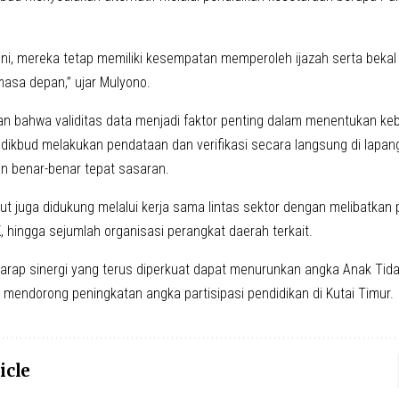
r ini, mereka tetap memiliki kesempatan memperoleh ijazah serta beka
sa depan,” ujar Mulyono.
n bahwa validitas data menjadi faktor penting dalam menentukan keb
isdikbud melakukan pendataan dan verifikasi secara langsung di lap
an benar-benar tepat sasaran.
ut juga didukung melalui kerja sama lintas sektor dengan melibatkan
, hingga sejumlah organisasi perangkat daerah terkait.
arap sinergi yang terus diperkuat dapat menurunkan angka Anak Tid
 mendorong peningkatan angka partisipasi pendidikan di Kutai Timur.
icle