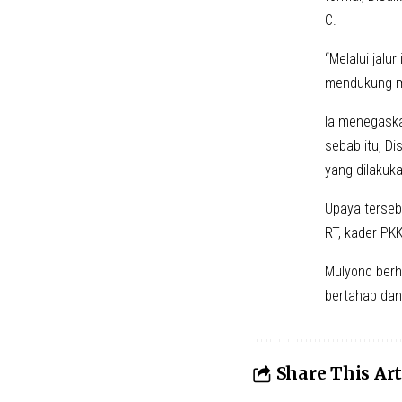
C.
“Melalui jalu
mendukung ma
Ia menegaska
sebab itu, D
yang dilakuk
Upaya terseb
RT, kader PKK
Mulyono berh
bertahap dan
Share This Art