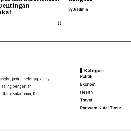
pentingan
By
Diadmin
akat
Kategori
Politik
ngka, justru melenyapkannya,
Ekonomi
saling pengertian.
Health
tara, Kutai Timur, Kaltim.
Travel
Pariwara Kutai Timur