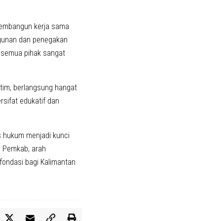
 membangun kerja sama
gunan dan penegakan
n semua pihak sangat
altim, berlangsung hangat
ifat edukatif dan
as hukum menjadi kunci
n Pemkab, arah
fondasi bagi Kalimantan