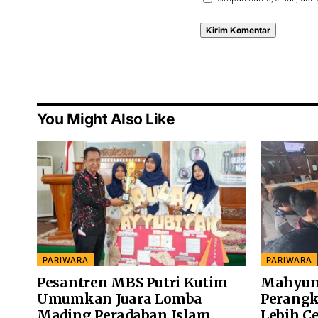
You Might Also Like
PARIWARA
PARIWARA
Pesantren MBS Putri Kutim
Mahyun
Umumkan Juara Lomba
Perangk
Mading Peradaban Islam
Lebih C