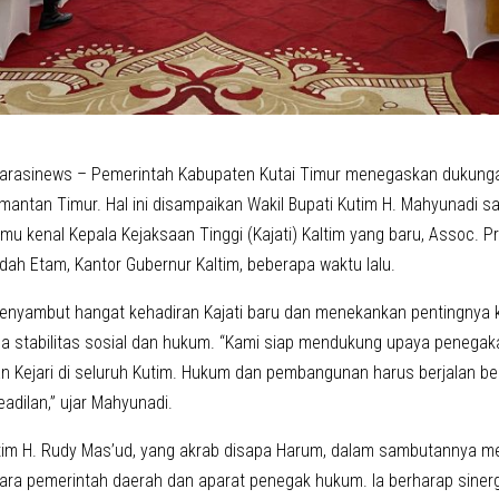
Narasinews – Pemerintah Kabupaten Kutai Timur menegaskan dukung
imantan Timur. Hal ini disampaikan Wakil Bupati Kutim H. Mahyunadi 
u kenal Kepala Kejaksaan Tinggi (Kajati) Kaltim yang baru, Assoc. Prof
dah Etam, Kantor Gubernur Kaltim, beberapa waktu lalu.
nyambut hangat kehadiran Kajati baru dan menekankan pentingnya k
a stabilitas sosial dan hukum. “Kami siap mendukung upaya penegak
an Kejari di seluruh Kutim. Hukum dan pembangunan harus berjalan be
adilan,” ujar Mahyunadi.
tim H. Rudy Mas’ud, yang akrab disapa Harum, dalam sambutannya 
ara pemerintah daerah dan aparat penegak hukum. Ia berharap sinergi