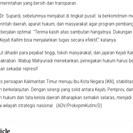
pemerintahan yang bersih dan transparan.
m, Dr. Supardi, sebelumnya menjabat di tingkat pusat. Ia berkomitmen
rintah daerah, aparat hukum, dan masyarakat agar program pemban
berjalan optimal. “Terima kasih atas sambutan hangatnya. Dukunga
Kejati Kaltim bisa menjalankan tugas secara efektif,” katanya.
t dihadiri para pejabat tinggi, tokoh masyarakat, dan jajaran Kejati K
akraban. Wabup Mahyunadi menekankan, penegakan hukum harus bers
kan sekadar represif.
s persiapan Kalimantan Timur menuju Ibu Kota Negara (IKN), stabilit
berkelanjutan. Dengan sinergi yang solid antara Kejati, Pemprov, da
hukum dan tata kelola daerah diharapkan semakin selaras, menjadi 
i wilayah strategis nasional. (ADV/ProkopimKutim/D)
icle