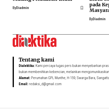
pada Ke
By
Diadmin
Masyar
By
Diadmin
Tentang kami
Dialektika:
Kami percaya tugas pers bukan menyebarkan prasa
bukan membenihkan kebencian, melainkan mengomunikasikan 
Alamat:
Perumahan GPL Munthe, H-159, Swarga Bara, Sangatta U
Email:
redaksi_d@gmail.com