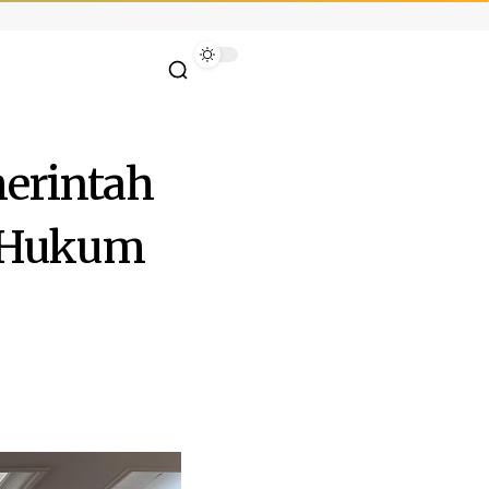
erintah
n Hukum