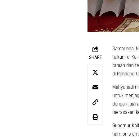
Samarinda, 
hukum di Kal
SHARE
tamah dan tem
di Pendopo O
Mahyunadi me
untuk menjag
dengan jajar
merasakan ke
Gubernur Kal
harmonis ant